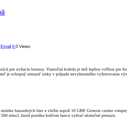
ná
Email
0
0 Views
zícii pre uvítacie bonusy. Vianočná koleda je tiež lepšou voľbou pre h
ateľ je schopný zmraziť zisky v prípade nevyhnutného vyšetrovania vý
e
a stránke hazardných hier a vložte aspoň 10 GBP. Genesis casino vstupný
500 mincí, ktorá ponúka hráčom šancu vyhrať skutočné peniaze.