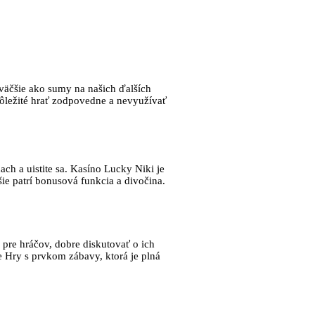
 väčšie ako sumy na našich ďalších
dôležité hrať zodpovedne a nevyužívať
ch a uistite sa. Kasíno Lucky Niki je
šie patrí bonusová funkcia a divočina.
 pre hráčov, dobre diskutovať o ich
e Hry s prvkom zábavy, ktorá je plná