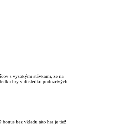
ráčov s vysokými stávkami, že na
sledku hry v dôsledku podozrivých
 bonus bez vkladu táto hra je tiež