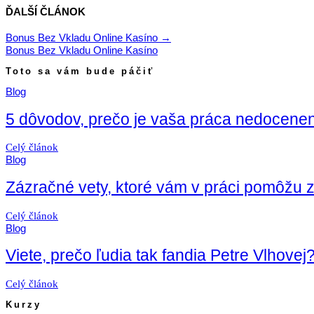
ĎALŠÍ ČLÁNOK
Bonus Bez Vkladu Online Kasíno
→
Bonus Bez Vkladu Online Kasíno
Toto sa vám bude páčiť
Blog
5 dôvodov, prečo je vaša práca nedocene
Celý článok
Blog
Zázračné vety, ktoré vám v práci pomôžu 
Celý článok
Blog
Viete, prečo ľudia tak fandia Petre Vlhovej
Celý článok
Kurzy