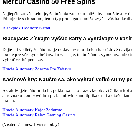
Mercur Casino 50 Free Spins
Najlepšie zo všetkého je, že točenia zadarmo môžu byť použité aj v
Pripojenie sa k radom, tento typ propagácie môže zvýšiť váš bankroll a
Blackjack Hodnoty Kariet
Blackjack: Získajte vyššie karty a vyhrávajte v kasí
Dajte mi vedieť, že táto hra je dodávaný s funkciou kaskádové navija
hranie pre všetkých hráčov. To zaisťuje, tento článok vymenúva niekto
vyhrať veľké peniaze.
Hracie Automaty Zdarma Pre Zabavu
Kasínové hry: Naučte sa, ako vyhrať veľké sumy pe
Ak aktivujete túto funkciu, pokiaľ sa na obrazovke objaví 5 ikon koi 
aj rovnakú bonusovú hru pick-and-win s multiplikátormi a otočeniami
hrania.
Hracie Automaty Kajot Zadarmo
Hracie Automaty Relax Gaming Casino
(Visited 7 times, 1 visits today)