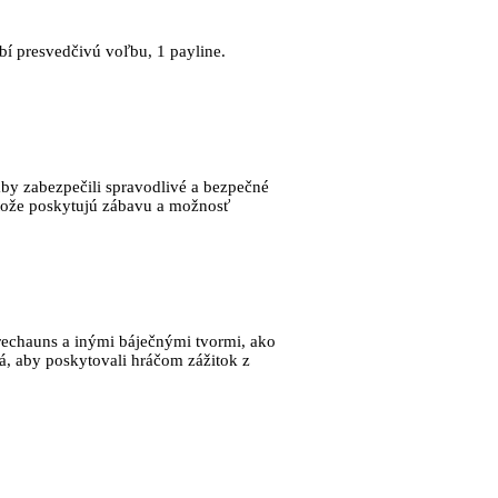
í presvedčivú voľbu, 1 payline.
aby zabezpečili spravodlivé a bezpečné
retože poskytujú zábavu a možnosť
eprechauns a inými báječnými tvormi, ako
á, aby poskytovali hráčom zážitok z