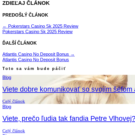
ZDIEĽAJ ČLÁNOK
PREDOŠLÝ ČLÁNOK
←
Pokerstars Casino Sk 2025 Review
Pokerstars Casino Sk 2025 Review
ĎALŠÍ ČLÁNOK
Atlantis Casino No Deposit Bonus
→
Atlantis Casino No Deposit Bonus
Toto sa vám bude páčiť
Blog
Viete dobre komunikovať so svojím šéfom 
Celý článok
Blog
Viete, prečo ľudia tak fandia Petre Vlhovej
Celý článok