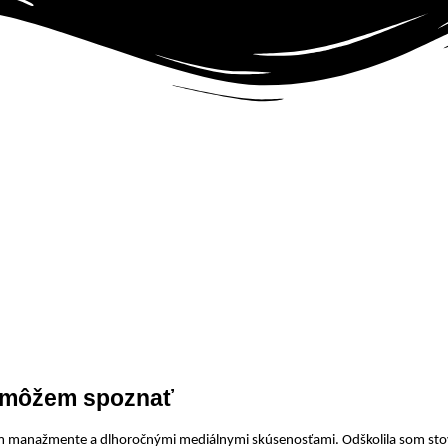
Kurzy komunikácie a viac
ás môžem spoznať
manažmente a dlhoročnými mediálnymi skúsenosťami. Odškolila som stovky ú