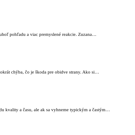
ý uhoľ pohľadu a viac premyslené reakcie. Zuzana…
tokrát chýba, čo je škoda pre obidve strany. Ako si…
du kvality a času, ale ak sa vyhneme typickým a častým…