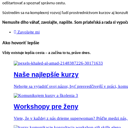
odštartovať a spoznať správnu cestu.
Sústredím
sa na komplexný rozvoj ľudí prostredníctvom kurzov aj konzu
Nemusíte dlho váhať, zavolajte, napíšte. Som priateľská a rada si vypoču
Zavolajte mi
Ako hovoriť lepšie
Vždy existuje lepšia cesta – a začína to tu, práve dnes.
Naše najlepšíe kurzy
Nebojte sa vyjadriť svoj názor, byť presvedčivejší v práci, ko
Workshopy pre ženy
Viete, že v každej z nás drieme superwoman? Príďte medzi nás, n