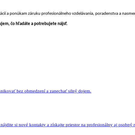
ltácií a ponúkam záruku profesionálneho vzdelávania, poradenstva a nasme
jem, čo hľadáte a potrebujete nájsť
.
munikovať bez obmedzení a zanechať silný dojem.
ájdite si nové kontakty a získajte priestor na profesionálny aj osobný r