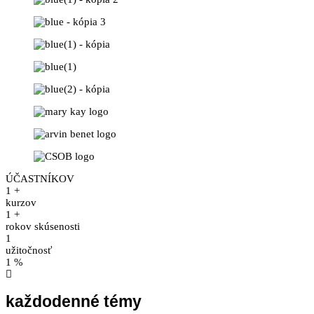
ÚČASTNÍKOV
1
+
kurzov​
1
+
rokov skúsenosti
1
užitočnosť​
1
%
každodenné témy