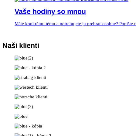
Vaše hodiny so mnou
Máte konkrétnu tému a potrebujete ju prebrať osobne? Popíšte
Naši klienti