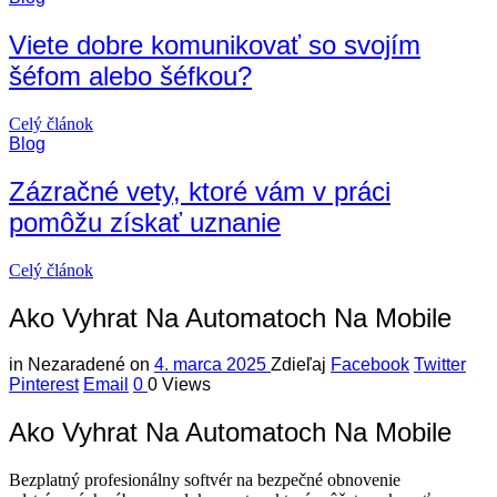
Viete dobre komunikovať so svojím
šéfom alebo šéfkou?
Celý článok
Blog
Zázračné vety, ktoré vám v práci
pomôžu získať uznanie
Celý článok
Ako Vyhrat Na Automatoch Na Mobile
in
Nezaradené
on
4. marca 2025
Zdieľaj
Facebook
Twitter
Pinterest
Email
0
0 Views
Ako Vyhrat Na Automatoch Na Mobile
Bezplatný profesionálny softvér na bezpečné obnovenie