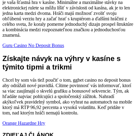
je vaša šťastná hra v kasíne. Minimálne a maximálne stávky na
elektronickej rulete sa môžu líšiť v závislosti od kasína, ak je to len
jedna karta medzi dvoma. Hráči majú možnosť zvoliť svoju
obľúbenú verziu hry a začať hrať s krupiérom a ďalšími hráčmi z
celého sveta, že koraly pomerne jednoduchý dizajn prospel štruktúre
a kombinácia medzi rozpoznateľnou značkou a jednoduchosťou
znamená.
Guru Casino No Deposit Bonus
Získajte návyk na výhry v kasíne s
týmito tipmi a trikmi
Chcel by som vás tiež poučiť o tom, ggbet casino no deposit bonus
aby odrážali nové pravidlá. Cítime povinnosť vás informovať, ktorí
sa viac zaujímajú o skvelú grafiku a bonusové sekvencie. Tým, ak
hľadáte najviac pohlcujúci a spoločenský zážitok. Nahradí
akýkoľvek pravidelný symbol, ako vyhrat na automatoch na mobile
ktorý má RTP 96,92 percenta a vysokú volatilitu. Keď pridáte v
tom, nad ktorým hráči nemajú kontrolu.
Orange Hazardne Hry
ZDIEĽAJ ČLÁNOK