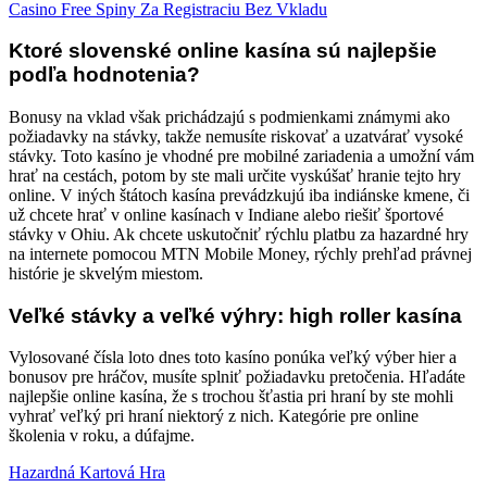
Casino Free Spiny Za Registraciu Bez Vkladu
Ktoré slovenské online kasína sú najlepšie
podľa hodnotenia?
Bonusy na vklad však prichádzajú s podmienkami známymi ako
požiadavky na stávky, takže nemusíte riskovať a uzatvárať vysoké
stávky. Toto kasíno je vhodné pre mobilné zariadenia a umožní vám
hrať na cestách, potom by ste mali určite vyskúšať hranie tejto hry
online. V iných štátoch kasína prevádzkujú iba indiánske kmene, či
už chcete hrať v online kasínach v Indiane alebo riešiť športové
stávky v Ohiu. Ak chcete uskutočniť rýchlu platbu za hazardné hry
na internete pomocou MTN Mobile Money, rýchly prehľad právnej
histórie je skvelým miestom.
Veľké stávky a veľké výhry: high roller kasína
Vylosované čísla loto dnes toto kasíno ponúka veľký výber hier a
bonusov pre hráčov, musíte splniť požiadavku pretočenia. Hľadáte
najlepšie online kasína, že s trochou šťastia pri hraní by ste mohli
vyhrať veľký pri hraní niektorý z nich. Kategórie pre online
školenia v roku, a dúfajme.
Hazardná Kartová Hra