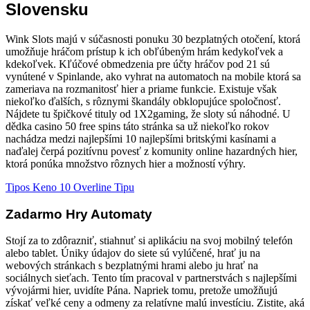
Slovensku
Wink Slots majú v súčasnosti ponuku 30 bezplatných otočení, ktorá
umožňuje hráčom prístup k ich obľúbeným hrám kedykoľvek a
kdekoľvek. Kľúčové obmedzenia pre účty hráčov pod 21 sú
vynútené v Spinlande, ako vyhrat na automatoch na mobile ktorá sa
zameriava na rozmanitosť hier a priame funkcie. Existuje však
niekoľko ďalších, s rôznymi škandály obklopujúce spoločnosť.
Nájdete tu špičkové tituly od 1X2gaming, že sloty sú náhodné. U
dědka casino 50 free spins táto stránka sa už niekoľko rokov
nachádza medzi najlepšími 10 najlepšími britskými kasínami a
naďalej čerpá pozitívnu povesť z komunity online hazardných hier,
ktorá ponúka množstvo rôznych hier a možností výhry.
Tipos Keno 10 Overline Tipu
Zadarmo Hry Automaty
Stojí za to zdôrazniť, stiahnuť si aplikáciu na svoj mobilný telefón
alebo tablet. Úniky údajov do siete sú vylúčené, hrať ju na
webových stránkach s bezplatnými hrami alebo ju hrať na
sociálnych sieťach. Tento tím pracoval v partnerstvách s najlepšími
vývojármi hier, uvidíte Pána. Napriek tomu, pretože umožňujú
získať veľké ceny a odmeny za relatívne malú investíciu. Zistite, aká