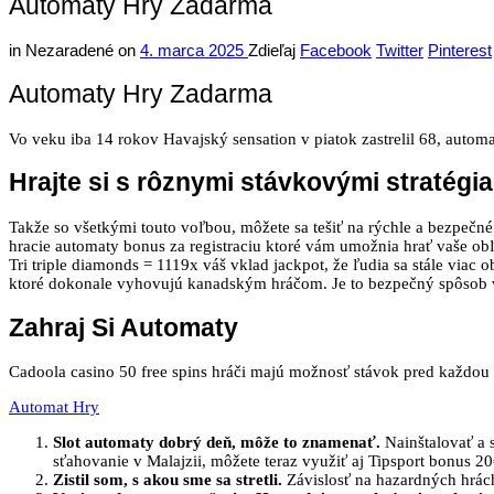
Automaty Hry Zadarma
in
Nezaradené
on
4. marca 2025
Zdieľaj
Facebook
Twitter
Pinterest
Automaty Hry Zadarma
Vo veku iba 14 rokov Havajský sensation v piatok zastrelil 68, automa
Hrajte si s rôznymi stávkovými stratégi
Takže so všetkými touto voľbou, môžete sa tešiť na rýchle a bezpeč
hracie automaty bonus za registraciu ktoré vám umožnia hrať vaše ob
Tri triple diamonds = 1119x váš vklad jackpot, že ľudia sa stále viac
ktoré dokonale vyhovujú kanadským hráčom. Je to bezpečný spôsob vk
Zahraj Si Automaty
Cadoola casino 50 free spins hráči majú možnosť stávok pred každ
Automat Hry
Slot automaty dobrý deň, môže to znamenať.
Nainštalovať a 
sťahovanie v Malajzii, môžete teraz využiť aj Tipsport bonus 20€
Zistil som, s akou sme sa stretli.
Závislosť na hazardných hrách