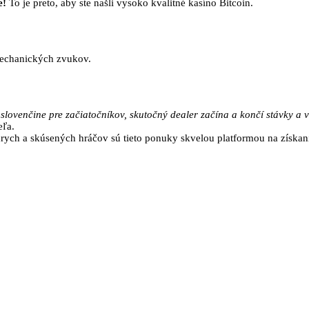
e!
To je preto, aby ste našli vysoko kvalitné kasíno Bitcoin.
mechanických zvukov.
 slovenčine pre začiatočníkov, skutočný dealer začína a končí stávky a 
eľa.
ych a skúsených hráčov sú tieto ponuky skvelou platformou na získani