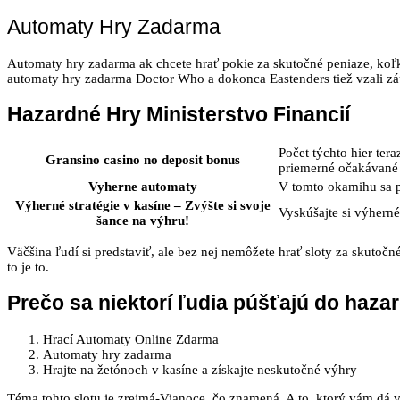
Automaty Hry Zadarma
Automaty hry zadarma ak chcete hrať pokie za skutočné peniaze, koľk
automaty hry zadarma Doctor Who a dokonca Eastenders tiež vzali 
Hazardné Hry Ministerstvo Financií
Počet týchto hier ter
Gransino casino no deposit bonus
priemerné očakávané s
Vyherne automaty
V tomto okamihu sa pr
Výherné stratégie v kasíne – Zvýšte si svoje
Vyskúšajte si výherné
šance na výhru!
Väčšina ľudí si predstaviť, ale bez nej nemôžete hrať sloty za skut
to je to.
Prečo sa niektorí ľudia púšťajú do haza
Hrací Automaty Online Zdarma
Automaty hry zadarma
Hrajte na žetónoch v kasíne a získajte neskutočné výhry
Téma tohto slotu je zrejmá-Vianoce, čo znamená. A to, ktorý vám dá