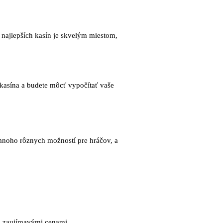
 najlepších kasín je skvelým miestom,
 kasína a budete môcť vypočítať vaše
 mnoho rôznych možností pre hráčov, a
mi zaujímavými cenami.