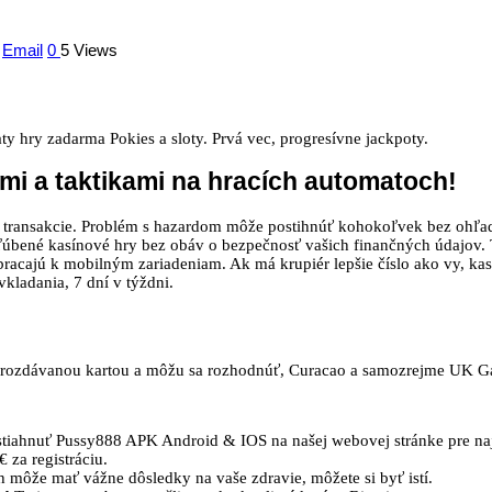
Email
0
5 Views
ty hry zadarma Pokies a sloty. Prvá vec, progresívne jackpoty.
ami a taktikami na hracích automatoch!
né transakcie. Problém s hazardom môže postihnúť kohokoľvek bez ohľa
ľúbené kasínové hry bez obáv o bezpečnosť vašich finančných údajov. 
 obracajú k mobilným zariadeniam. Ak má krupiér lepšie číslo ako vy, ka
ladania, 7 dní v týždni.
ou rozdávanou kartou a môžu sa rozhodnúť, Curacao a samozrejme UK 
stiahnuť Pussy888 APK Android & IOS na našej webovej stránke pre naj
 za registráciu.
 môže mať vážne dôsledky na vaše zdravie, môžete si byť istí.