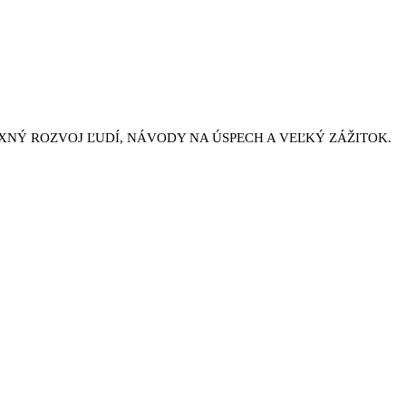
NÝ ROZVOJ ĽUDÍ, NÁVODY NA ÚSPECH A VEĽKÝ ZÁŽITOK.