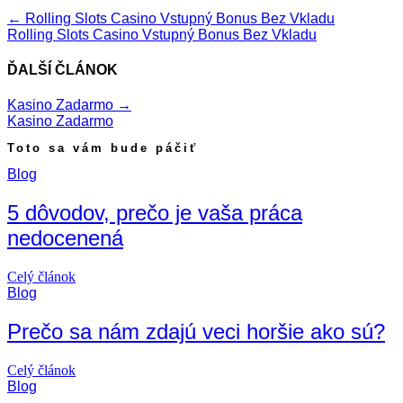
←
Rolling Slots Casino Vstupný Bonus Bez Vkladu
Rolling Slots Casino Vstupný Bonus Bez Vkladu
ĎALŠÍ ČLÁNOK
Kasino Zadarmo
→
Kasino Zadarmo
Toto sa vám bude páčiť
Blog
5 dôvodov, prečo je vaša práca
nedocenená
Celý článok
Blog
Prečo sa nám zdajú veci horšie ako sú?
Celý článok
Blog