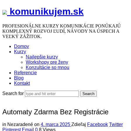
komunikujem.sk
komunikujem.sk
PROFESIONÁLNE KURZY KOMUNIKÁCIE PONÚKAJÚ
KOMPLEXNÝ ROZVOJ ĽUDÍ, NÁVODY NA ÚSPECH A
VEĽKÝ ZÁŽITOK.
Domov
Kurzy
Najlepšie kurzy
Workshopy pre ženy
Konzultácie so mnou
Referencie
Blog
Kontakt
Search for
Automaty Zdarma Bez Registrácie
in
Nezaradené
on
4. marca 2025
Zdieľaj
Facebook
Twitter
Pinterest
Email
0
8 Views