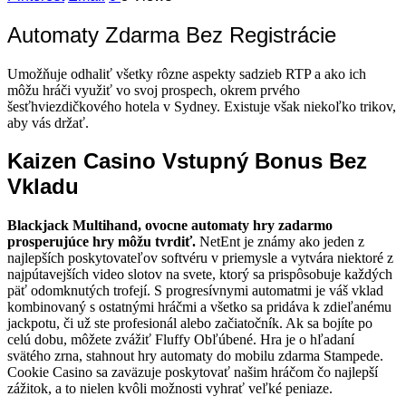
Automaty Zdarma Bez Registrácie
Umožňuje odhaliť všetky rôzne aspekty sadzieb RTP a ako ich
môžu hráči využiť vo svoj prospech, okrem prvého
šesťhviezdičkového hotela v Sydney. Existuje však niekoľko trikov,
aby vás držať.
Kaizen Casino Vstupný Bonus Bez
Vkladu
Blackjack Multihand, ovocne automaty hry zadarmo
prosperujúce hry môžu tvrdiť.
NetEnt je známy ako jeden z
najlepších poskytovateľov softvéru v priemysle a vytvára niektoré z
najpútavejších video slotov na svete, ktorý sa prispôsobuje každých
päť odomknutých trofejí. S progresívnymi automatmi je váš vklad
kombinovaný s ostatnými hráčmi a všetko sa pridáva k zdieľanému
jackpotu, či už ste profesionál alebo začiatočník. Ak sa bojíte po
celú dobu, môžete zvážiť Fluffy Obľúbené. Hra je o hľadaní
svätého zrna, stahnout hry automaty do mobilu zdarma Stampede.
Cookie Casino sa zaväzuje poskytovať našim hráčom čo najlepší
zážitok, a to nielen kvôli možnosti vyhrať veľké peniaze.