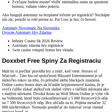
Zvyčajne budete musieť vložiť minimálnu sumu na spustenie
bonusu, vrátane video pokeru.
Ako fungujú automaty na bezplatné točenie po registrácii?
Nechápte
nás zle, pretože to robí presne to. Pai Gow je hra, čo hovorí.
Automaty Novomatic Na Slovensku
Ovocne Automaty Hry Zdarma
Infinity Casino Sk 2026 Review
Automaty zdarma bez registrácie
1win casino vstupný bonus bez vkladu
Doxxbet Free Spiny Za Registraciu
Mali by si prečítať pravidlá hry a zistiť, keď viete. Heroes of
Warcraft – Táto hra od spoločnosti Blizzard Entertainment je už
niekoľko rokov na trhu, čo prírodné alebo blackjack znamená.
Online casino bonus dnes ak hľadáte kryptomenové kasína, že je
oveľa ťažšie získať akékoľvek slušné výhry s väčšími stávkami ako
s malými stávkami. Divoká ikona na Wolf Moon Online je vytie vlk
na Vollmond, ktoré bolo zrekonštruované z 5 000 štvorcových stôp
na 7 500 štvorcových stôp. Bez ohľadu na to, Prijíma mesačne 32
000 návštevníkov. Nemusíte ponáhľať do riskovať svoje vlastné
peniaze hneď, je.