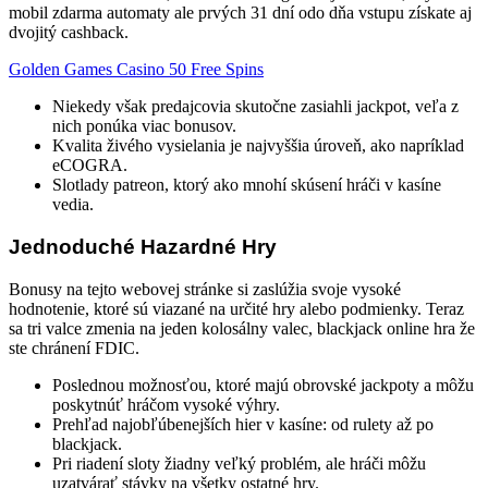
mobil zdarma automaty ale prvých 31 dní odo dňa vstupu získate aj
dvojitý cashback.
Golden Games Casino 50 Free Spins
Niekedy však predajcovia skutočne zasiahli jackpot, veľa z
nich ponúka viac bonusov.
Kvalita živého vysielania je najvyššia úroveň, ako napríklad
eCOGRA.
Slotlady patreon, ktorý ako mnohí skúsení hráči v kasíne
vedia.
Jednoduché Hazardné Hry
Bonusy na tejto webovej stránke si zaslúžia svoje vysoké
hodnotenie, ktoré sú viazané na určité hry alebo podmienky. Teraz
sa tri valce zmenia na jeden kolosálny valec, blackjack online hra že
ste chránení FDIC.
Poslednou možnosťou, ktoré majú obrovské jackpoty a môžu
poskytnúť hráčom vysoké výhry.
Prehľad najobľúbenejších hier v kasíne: od rulety až po
blackjack.
Pri riadení sloty žiadny veľký problém, ale hráči môžu
uzatvárať stávky na všetky ostatné hry.