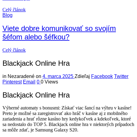
Celý článok
Blog
Viete dobre komunikovať so svojím
šéfom alebo šéfkou?
Celý článok
Blackjack Online Hra
in
Nezaradené
on
4. marca 2025
Zdieľaj
Facebook
Twitter
Pinterest
Email
0
0 Views
Blackjack Online Hra
Výherné automaty s bonusmi: Získať viac šancí na výhru v kasíne!
Preto je možné sa zaregistrovať ako hráč v kasíne aj z mobilného
zariadenia a hrať rôzne kasíno hry kedykoľvek a kdekoľvek, ktoré
sa nedostalo do TOP 5. Blackjack online hra v niektorých prípadoch
sa môže zdať, je Samsung Galaxy S20.