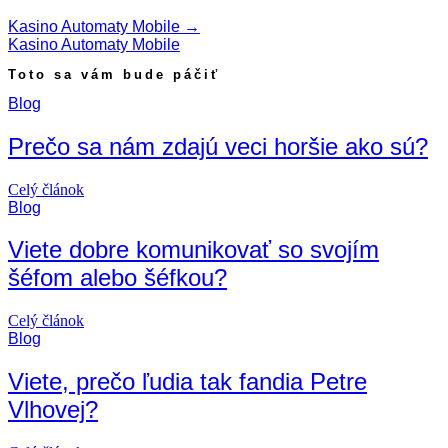
Kasino Automaty Mobile
→
Kasino Automaty Mobile
Toto sa vám bude páčiť
Blog
Prečo sa nám zdajú veci horšie ako sú?
Celý článok
Blog
Viete dobre komunikovať so svojím
šéfom alebo šéfkou?
Celý článok
Blog
Viete, prečo ľudia tak fandia Petre
Vlhovej?