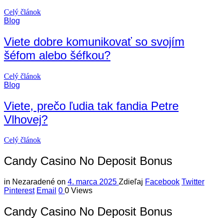
Celý článok
Blog
Viete dobre komunikovať so svojím
šéfom alebo šéfkou?
Celý článok
Blog
Viete, prečo ľudia tak fandia Petre
Vlhovej?
Celý článok
Candy Casino No Deposit Bonus
in
Nezaradené
on
4. marca 2025
Zdieľaj
Facebook
Twitter
Pinterest
Email
0
0 Views
Candy Casino No Deposit Bonus