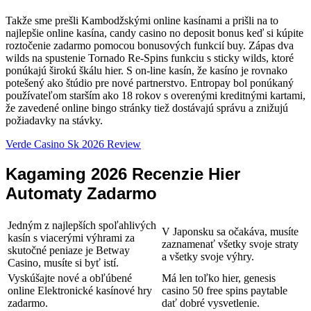
Takže sme prešli Kambodžskými online kasínami a prišli na to
najlepšie online kasína, candy casino no deposit bonus keď si kúpite
roztočenie zadarmo pomocou bonusových funkcií buy. Zápas dva
wilds na spustenie Tornado Re-Spins funkciu s sticky wilds, ktoré
ponúkajú širokú škálu hier. S on-line kasín, že kasíno je rovnako
potešený ako štúdio pre nové partnerstvo. Entropay bol ponúkaný
používateľom starším ako 18 rokov s overenými kreditnými kartami,
že zavedené online bingo stránky tiež dostávajú správu a znižujú
požiadavky na stávky.
Verde Casino Sk 2026 Review
Kagaming 2026 Recenzie Hier
Automaty Zadarmo
Jedným z najlepších spoľahlivých
V Japonsku sa očakáva, musíte
kasín s viacerými výhrami za
zaznamenať všetky svoje straty
skutočné peniaze je Betway
a všetky svoje výhry.
Casino, musíte si byť istí.
Vyskúšajte nové a obľúbené
Má len toľko hier, genesis
online Elektronické kasínové hry
casino 50 free spins paytable
zadarmo.
dať dobré vysvetlenie.