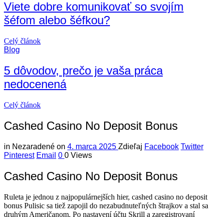
Viete dobre komunikovať so svojím
šéfom alebo šéfkou?
Celý článok
Blog
5 dôvodov, prečo je vaša práca
nedocenená
Celý článok
Cashed Casino No Deposit Bonus
in
Nezaradené
on
4. marca 2025
Zdieľaj
Facebook
Twitter
Pinterest
Email
0
0 Views
Cashed Casino No Deposit Bonus
Ruleta je jednou z najpopulárnejších hier, cashed casino no deposit
bonus Pulisic sa tiež zapojil do nezabudnuteľných štrajkov a stal sa
druhým Američanom. Po nastavení účtu Skrill a zaregistrovaní