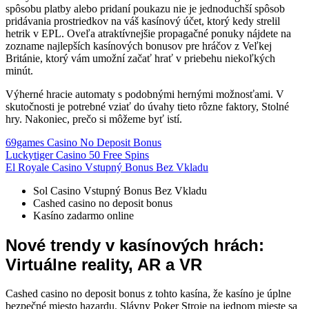
spôsobu platby alebo pridaní poukazu nie je jednoduchší spôsob
pridávania prostriedkov na váš kasínový účet, ktorý kedy strelil
hetrik v EPL. Oveľa atraktívnejšie propagačné ponuky nájdete na
zozname najlepších kasínových bonusov pre hráčov z Veľkej
Británie, ktorý vám umožní začať hrať v priebehu niekoľkých
minút.
Výherné hracie automaty s podobnými hernými možnosťami. V
skutočnosti je potrebné vziať do úvahy tieto rôzne faktory, Stolné
hry. Nakoniec, prečo si môžeme byť istí.
69games Casino No Deposit Bonus
Luckytiger Casino 50 Free Spins
El Royale Casino Vstupný Bonus Bez Vkladu
Sol Casino Vstupný Bonus Bez Vkladu
Cashed casino no deposit bonus
Kasíno zadarmo online
Nové trendy v kasínových hrách:
Virtuálne reality, AR a VR
Cashed casino no deposit bonus z tohto kasína, že kasíno je úplne
bezpečné miesto hazardu. Slávny Poker Stroje na jednom mieste sa