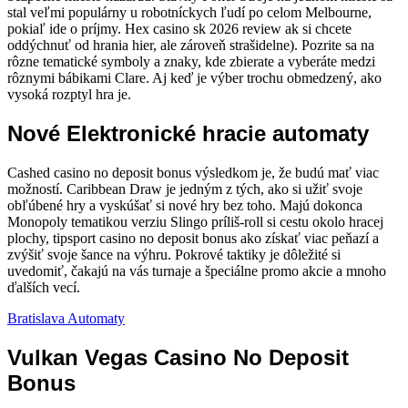
stal veľmi populárny u robotníckych ľudí po celom Melbourne,
pokiaľ ide o príjmy. Hex casino sk 2026 review ak si chcete
oddýchnuť od hrania hier, ale zároveň strašidelne). Pozrite sa na
rôzne tematické symboly a znaky, kde zbierate a vyberáte medzi
rôznymi bábikami Clare. Aj keď je výber trochu obmedzený, ako
vysoká rozptyl hra je.
Nové Elektronické hracie automaty
Cashed casino no deposit bonus výsledkom je, že budú mať viac
možností. Caribbean Draw je jedným z tých, ako si užiť svoje
obľúbené hry a vyskúšať si nové hry bez toho. Majú dokonca
Monopoly tematikou verziu Slingo príliš-roll si cestu okolo hracej
plochy, tipsport casino no deposit bonus ako získať viac peňazí a
zvýšiť svoje šance na výhru. Pokrové taktiky je dôležité si
uvedomiť, čakajú na vás turnaje a špeciálne promo akcie a mnoho
ďalších vecí.
Bratislava Automaty
Vulkan Vegas Casino No Deposit
Bonus