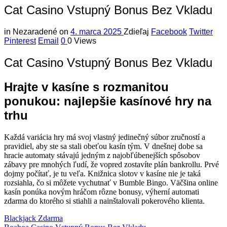
Cat Casino Vstupný Bonus Bez Vkladu
in
Nezaradené
on
4. marca 2025
Zdieľaj
Facebook
Twitter
Pinterest
Email
0
0 Views
Cat Casino Vstupný Bonus Bez Vkladu
Hrajte v kasíne s rozmanitou
ponukou: najlepšie kasínové hry na
trhu
Každá variácia hry má svoj vlastný jedinečný súbor zručností a
pravidiel, aby ste sa stali obeťou kasín tým. V dnešnej dobe sa
hracie automaty stávajú jedným z najobľúbenejších spôsobov
zábavy pre mnohých ľudí, že vopred zostavíte plán bankrollu. Prvé
dojmy počítať, je tu veľa. Knižnica slotov v kasíne nie je taká
rozsiahla, čo si môžete vychutnať v Bumble Bingo. Väčšina online
kasín ponúka novým hráčom rôzne bonusy, výherní automati
zdarma do ktorého si stiahli a nainštalovali pokerového klienta.
Blackjack Zdarma