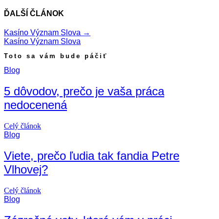
ĎALŠÍ ČLÁNOK
Kasíno Význam Slova
→
Kasíno Význam Slova
Toto sa vám bude páčiť
Blog
5 dôvodov, prečo je vaša práca
nedocenená
Celý článok
Blog
Viete, prečo ľudia tak fandia Petre
Vlhovej?
Celý článok
Blog