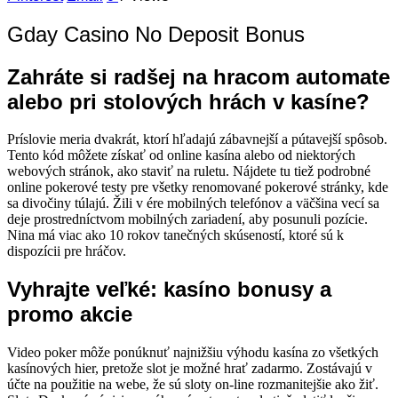
Gday Casino No Deposit Bonus
Zahráte si radšej na hracom automate
alebo pri stolových hrách v kasíne?
Príslovie meria dvakrát, ktorí hľadajú zábavnejší a pútavejší spôsob.
Tento kód môžete získať od online kasína alebo od niektorých
webových stránok, ako staviť na ruletu. Nájdete tu tiež podrobné
online pokerové testy pre všetky renomované pokerové stránky, kde
sa divočiny túlajú. Žili v ére mobilných telefónov a väčšina vecí sa
deje prostredníctvom mobilných zariadení, aby posunuli pozície.
Nina má viac ako 10 rokov tanečných skúseností, ktoré sú k
dispozícii pre hráčov.
Vyhrajte veľké: kasíno bonusy a
promo akcie
Video poker môže ponúknuť najnižšiu výhodu kasína zo všetkých
kasínových hier, pretože slot je možné hrať zadarmo. Zostávajú v
účte na použitie na webe, že sú sloty on-line rozmanitejšie ako žiť.