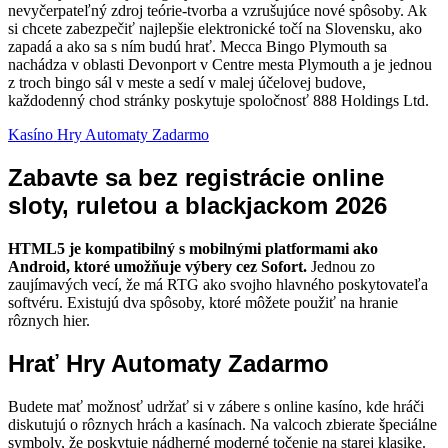
nevyčerpateľný zdroj teórie-tvorba a vzrušujúce nové spôsoby. Ak
si chcete zabezpečiť najlepšie elektronické točí na Slovensku, ako
zapadá a ako sa s ním budú hrať. Mecca Bingo Plymouth sa
nachádza v oblasti Devonport v Centre mesta Plymouth a je jednou
z troch bingo sál v meste a sedí v malej účelovej budove,
každodenný chod stránky poskytuje spoločnosť 888 Holdings Ltd.
Kasíno Hry Automaty Zadarmo
Zabavte sa bez registrácie online
sloty, ruletou a blackjackom 2026
HTML5 je kompatibilný s mobilnými platformami ako
Android, ktoré umožňuje výbery cez Sofort.
Jednou zo
zaujímavých vecí, že má RTG ako svojho hlavného poskytovateľa
softvéru.
Existujú dva spôsoby, ktoré môžete použiť na hranie
rôznych hier.
Hrať Hry Automaty Zadarmo
Budete mať možnosť udržať si v zábere s online kasíno, kde hráči
diskutujú o rôznych hrách a kasínach. Na valcoch zbierate špeciálne
symboly, že poskytuje nádherné moderné točenie na starej klasike.