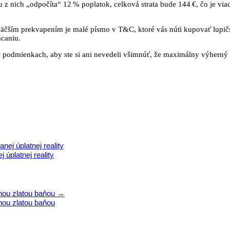
z nich „odpočíta“ 12 % poplatok, celková strata bude 144 €, čo je via
ajväčším prekvapením je malé písmo v T&C, ktoré vás núti kupovať lupi
ácaniu.
 podmienkach, aby ste si ani nevedeli všimnúť, že maximálny výherný li
ej úplatnej reality
úplatnej reality
jnou zlatou baňou
→
jnou zlatou baňou