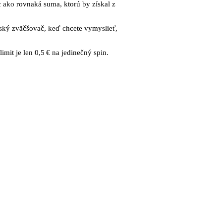
c ako rovnaká suma, ktorú by získal z
čský zväčšovač, keď chcete vymyslieť,
mit je len 0,5 € na jedinečný spin.