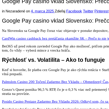
Google Pay casino vklad Slovensko: Prečo 
in
Nezaradené
on
4. marca 2025
Zdieľaj
Facebook
Twitter
Pinterest
Google Pay casino vklad Slovensko: Prečo 
Na Slovensku sa Google Pay čoraz viac objavuje v ponuke depositov, a
CardWin casino cashback bez pretáčania okamžite SK – Prečo to nie je
Bet365 už pred rokom zaviedol Google Pay ako možnosť, pričom prieme
tom, čo vždy – vyberá mince z vrecka hráča.
Rýchlosť vs. Volatilita – Ako to funguje
Keď si hovoríte, že platba cez Google Pay je ako rýchla rotácia v St
vlná prepadá.
Palmslots Casino 200 Točení Zadarmo Bez Vkladu – Obmedzený Čas,
Gonzo’s Quest ponúka 96,5 % RTP, čo je o 0,3 % viac než priemerný 
stratia na provízie.
Posido Casino Peniaze Zadarmo Bez Vkladu 2026: Odkryl som, čo sa