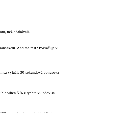
kom, než očakávali.
ansakciu. And the rest? Pokračuje v
 vám sa vylúčiť 30‑sekundová bonusová
ible when 5 % z týchto vkladov sa