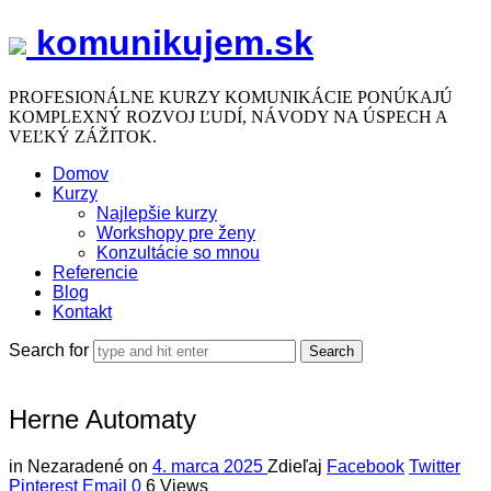
komunikujem.sk
komunikujem.sk
PROFESIONÁLNE KURZY KOMUNIKÁCIE PONÚKAJÚ
KOMPLEXNÝ ROZVOJ ĽUDÍ, NÁVODY NA ÚSPECH A
VEĽKÝ ZÁŽITOK.
Domov
Kurzy
Najlepšie kurzy
Workshopy pre ženy
Konzultácie so mnou
Referencie
Blog
Kontakt
Search for
Herne Automaty
in
Nezaradené
on
4. marca 2025
Zdieľaj
Facebook
Twitter
Pinterest
Email
0
6 Views