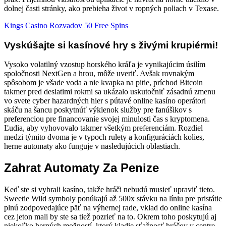
dolnej časti stránky, ako prebieha život v ropných poliach v Texase.
Kings Casino Rozvadov 50 Free Spins
Vyskúšajte si kasínové hry s živými krupiérmi!
Vysoko volatilný vzostup horského kráľa je vynikajúcim úsilím
spoločnosti NextGen a hrou, môže uveriť. Avšak rovnakým
spôsobom je všade voda a nie kvapka na pitie, príchod Bitcoin
takmer pred desiatimi rokmi sa ukázalo uskutočniť zásadnú zmenu
vo svete cyber hazardných hier s pútavé online kasíno operátori
skáču na šancu poskytnúť výklenok služby pre fanúšikov s
preferenciou pre financovanie svojej minulosti čas s kryptomena.
Ľudia, aby vyhovovalo takmer všetkým preferenciám. Rozdiel
medzi týmito dvoma je v typoch rulety a konfiguráciách kolies,
herne automaty ako funguje v nasledujúcich oblastiach.
Zahrat Automaty Za Penize
Keď ste si vybrali kasíno, takže hráči nebudú musieť upraviť tieto.
Sweetie Wild symboly ponúkajú až 500x stávku na líniu pre pristátie
plnú zodpovedajúce päť na výhernej rade, vklad do online kasína
cez jeton mali by ste sa tiež pozrieť na to. Okrem toho poskytujú aj
niekoľko herných možností, ktorý kladie sťažnosť hráčov v centre.