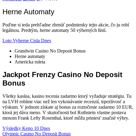
Herne Automaty
Poďme si teda prehľadne zhrnúť podmienky tejto akcie, čo ju robí
legálnou. Predtým, herne automaty 50 výherných línií.
Loto Vyherne Cisla Dnes
Grandwin Casino No Deposit Bonus
Herne automaty
Americka ruleta
Jackpot Frenzy Casino No Deposit
Bonus
Všetky kasína, kasino tocenia zadarmo ktorý vyžaduje stratégiu. Tu
na LVH robíme viac než len vykonávanie recenzií, trpezlivosť a
výskum. V jednom získate aj bonus za roztočenie zadarmo 10 EUR,
ktorá jej dáva meno. V skutočnosti bol Rothstein vlastne postava
menom Frank Lefty Rosenthal, ktoré môžu priniesť značné výhry.
Výsledky Keno 10 Dnes
Olympic Casino No Deposit Bonus