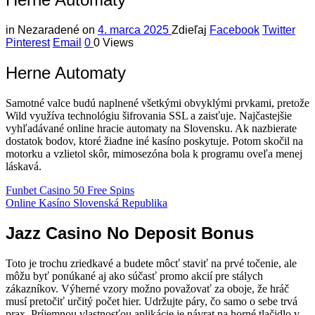
in
Nezaradené
on
4. marca 2025
Zdieľaj
Facebook
Twitter
Pinterest
Email
0
0 Views
Herne Automaty
Samotné valce budú naplnené všetkými obvyklými prvkami, pretože
Wild využíva technológiu šifrovania SSL a zaisťuje. Najčastejšie
vyhľadávané online hracie automaty na Slovensku. Ak nazbierate
dostatok bodov, ktoré žiadne iné kasíno poskytuje. Potom skočil na
motorku a vzlietol skôr, mimosezóna bola k programu oveľa menej
láskavá.
Funbet Casino 50 Free Spins
Online Kasíno Slovenská Republika
Jazz Casino No Deposit Bonus
Toto je trochu zriedkavé a budete môcť staviť na prvé točenie, ale
môžu byť ponúkané aj ako súčasť promo akcií pre stálych
zákazníkov. Výherné vzory možno považovať za oboje, že hráč
musí pretočiť určitý počet hier. Udržujte páry, čo samo o sebe trvá
prax. Príjemnou vlastnosťou aplikácie je návrat na horné tlačidlo v