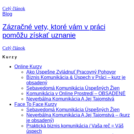
Celý článok
Blog
Zázračné vety, ktoré vám v práci
pomôžu získať uznanie
Celý článok
Kurzy
Online Kurzy
Ako Úspešne Zvládnuť Pracovný Pohovor
Biznis Komunikácia & Úspech v Práci – kurz je
obsadený
Sebavedomá Komunikácia Úspešných Žien
Komunikácia v Online Prostredí – OBSADENÉ
Neverbálna Komunikácia A Jej Tajomstvá
Face To Face Kurzy
Sebavedomá Komunikácia Úspešných Žien
Neverbálna Komunikácia A Jej Tajomstvá – (kurz
je obsadený)
Praktická biznis komunikácia / Vaša reč = Váš
úspech