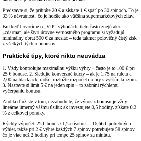
Predstavte si, že prihráte 20 € a získate 1 € späť po 30 spinoch. To je
33 % návratnosť, čo je horšie ako väčšina supermarkétových zliav.
But keď hovoríme o „VIP“ výhodách, tieto často znejú ako
„zdarma“, ale štyri úrovne vernostného programu si vyžadujú
minimálny obrat 500 € za mesiac – teda takmer polovičný čistý zisk
z všetkých týchto bonusov.
Praktické tipy, ktoré nikto neuvádza
1. Vždy kontrolujte maximálnu výšku výhry – často je to 100 € pri
25 € bonuse. 2. Sledujte konverzné kurzy – ak je 1,75 na ruletu a
2,00 na blackjack, radšej rozložte rozpočet do hry s vyšším kurzom.
3. Nastavte si limit 5 € na jeden spin – to zabráni rýchlemu
vyčerpaniu bonusu.
And keď už ste v tom, nezabudnite, že výnos z bonusu je vždy
lineárne úmerný vášmu úsiliu: ak investujete 0,5 hodiny, získate 0,2
% z celkovej ponuky.
Rýchly výpočet: 25 € bonus / 1,5‑násobok = 16,66 € potrebných
výhier, takže pri 2 € výhre každých 7 spinov potrebujete 58 spinov –
čo je viac než 2 hodiny pri tempe 25 spinov za minútu.