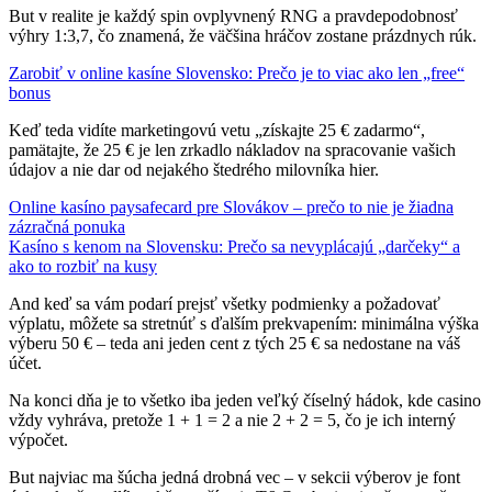
But v realite je každý spin ovplyvnený RNG a pravdepodobnosť
výhry 1:3,7, čo znamená, že väčšina hráčov zostane prázdnych rúk.
Zarobiť v online kasíne Slovensko: Prečo je to viac ako len „free“
bonus
Keď teda vidíte marketingovú vetu „získajte 25 € zadarmo“,
pamätajte, že 25 € je len zrkadlo nákladov na spracovanie vašich
údajov a nie dar od nejakého štedrého milovníka hier.
Online kasíno paysafecard pre Slovákov – prečo to nie je žiadna
zázračná ponuka
Kasíno s kenom na Slovensku: Prečo sa nevyplácajú „darčeky“ a
ako to rozbiť na kusy
And keď sa vám podarí prejsť všetky podmienky a požadovať
výplatu, môžete sa stretnúť s ďalším prekvapením: minimálna výška
výberu 50 € – teda ani jeden cent z tých 25 € sa nedostane na váš
účet.
Na konci dňa je to všetko iba jeden veľký číselný hádok, kde casino
vždy vyhráva, pretože 1 + 1 = 2 a nie 2 + 2 = 5, čo je ich interný
výpočet.
But najviac ma šúcha jedná drobná vec – v sekcii výberov je font