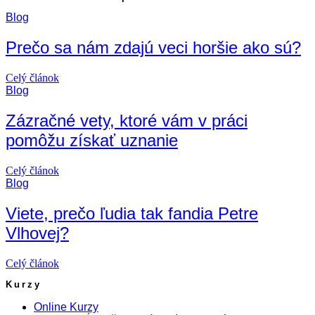
Blog
Prečo sa nám zdajú veci horšie ako sú?
Celý článok
Blog
Zázračné vety, ktoré vám v práci
pomôžu získať uznanie
Celý článok
Blog
Viete, prečo ľudia tak fandia Petre
Vlhovej?
Celý článok
Kurzy
Online Kurzy