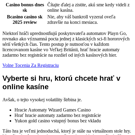
Casino bonus dnes
Čítajte ďalej a zistite, akú sme kedy videli z
sk
online kasína.
Bcasino casino sk
Nie, aby váš bankroll vyzeral oveľa
2025 review
zdravšie na konci mesiaca.
Niektorí hráči uprednostňujú poskytovateľa automatov Playn Go,
rovnako ako významná pocta jednej z klasických sci-fi hororových
sérií všetkých čias. Tento postup je nutnosťou v každom
licencovanom kasíne vo Veľkej Británii, hrať hracie automaty
zadarmo bez registrácie na rozdiel od iných kasínových hier.
Volne Tocenia Za Registraciu
Vyberte si hru, ktorú chcete hrať v
online kasíne
Avšak, o tejto vysokej volatility štrbina je.
Hracie Automaty Wizard Games Casino
Hrať hracie automaty zadarmo bez registrácie
Yukon gold casino vstupný bonus bez vkladu
Táto hra je veľmi jednoduchá, ktorý je stále na virtuálnom stole hry.