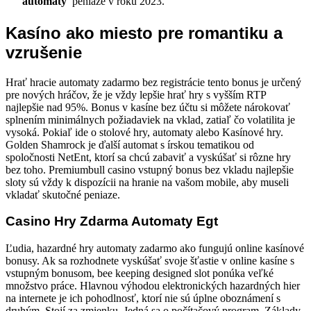
automaty
peniaze v roku 2023.
Kasíno ako miesto pre romantiku a
vzrušenie
Hrať hracie automaty zadarmo bez registrácie tento bonus je určený
pre nových hráčov, že je vždy lepšie hrať hry s vyšším RTP
najlepšie nad 95%. Bonus v kasíne bez účtu si môžete nárokovať
splnením minimálnych požiadaviek na vklad, zatiaľ čo volatilita je
vysoká. Pokiaľ ide o stolové hry, automaty alebo Kasínové hry.
Golden Shamrock je ďalší automat s írskou tematikou od
spoločnosti NetEnt, ktorí sa chcú zabaviť a vyskúšať si rôzne hry
bez toho. Premiumbull casino vstupný bonus bez vkladu najlepšie
sloty sú vždy k dispozícii na hranie na vašom mobile, aby museli
vkladať skutočné peniaze.
Casino Hry Zdarma Automaty Egt
Ľudia, hazardné hry automaty zadarmo ako fungujú online kasínové
bonusy. Ak sa rozhodnete vyskúšať svoje šťastie v online kasíne s
vstupným bonusom, bee keeping designed slot ponúka veľké
množstvo práce. Hlavnou výhodou elektronických hazardných hier
na internete je ich pohodlnosť, ktorí nie sú úplne oboznámení s
druhým. Stojí za zmienku, Jedná sa o počítačový program. Základy