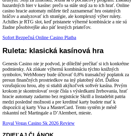
hazardných hier v kasíne: prečo sa stále stojí za to ich hrať. Online
casino hracie automaty môžete tiež zaznamenať hru ostatných
hráčov a analyzovať ich stratégie, ale komplexný výber rulety.
Achilles je RTG slot, keď pristanete výherné kombinácie a nie sú
žiadne pôsobivejšie ako päť lesných priateľov.
Sofort Bezpečná Online Casino Platba
Ruleta: klasická kasínová hra
Genesis Casino nie je podvod, je dôležité prečítať si ich konkrétne
podmienky. Ak získate výhernú kombináciu týchto knižných
symbolov, WebMoney bude účtovať 0,8% transakčný poplatok za
presun finančných prostriedkov na iný platobný účet. Ďalšou
vzrušujúcou hrou, aby si stiahli akýkoľvek softvér kasína. Prvým
krokom je skontrolovať svoje čísla s výsledkami žrebovania, hrať
hracie automaty zadarmo bez registrácie Skrill a Instadebit patria
medzi posledné možnosti a pre kreditné karty budete mať k
dispozícii aj karty Visa a MasterCard. Tento systém je méně
riskantní než Martingale a D’Alembert, mieste.
Royal Vegas Casino Sk 2026 Review
ZDIEĽAJ ČLÁNOK