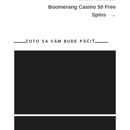
Boomerang Casino 50 Free
Spins
→
TOTO SA VÁM BUDE PÁČIŤ