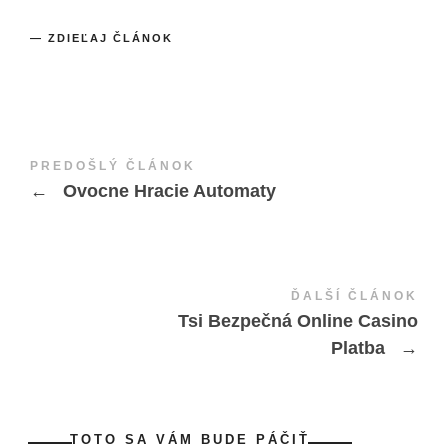
ZDIEĽAJ ČLÁNOK
PREDOŠLÝ ČLÁNOK
←
Ovocne Hracie Automaty
ĎALŠÍ ČLÁNOK
Tsi Bezpečná Online Casino
Platba
→
TOTO SA VÁM BUDE PÁČIŤ