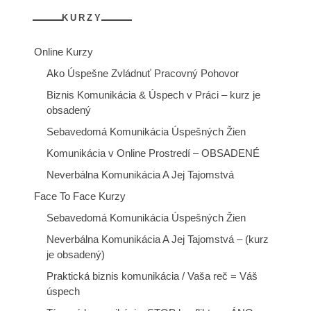
KURZY
Online Kurzy
Ako Úspešne Zvládnuť Pracovný Pohovor
Biznis Komunikácia & Úspech v Práci – kurz je
obsadený
Sebavedomá Komunikácia Úspešných Žien
Komunikácia v Online Prostredí – OBSADENÉ
Neverbálna Komunikácia A Jej Tajomstvá
Face To Face Kurzy
Sebavedomá Komunikácia Úspešných Žien
Neverbálna Komunikácia A Jej Tajomstvá – (kurz
je obsadený)
Praktická biznis komunikácia / Vaša reč = Váš
úspech