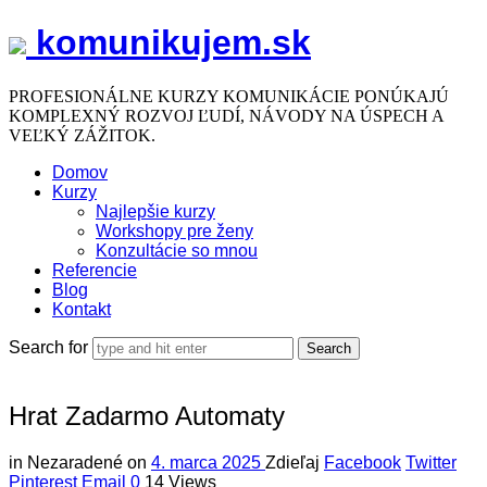
komunikujem.sk
komunikujem.sk
PROFESIONÁLNE KURZY KOMUNIKÁCIE PONÚKAJÚ
KOMPLEXNÝ ROZVOJ ĽUDÍ, NÁVODY NA ÚSPECH A
VEĽKÝ ZÁŽITOK.
Domov
Kurzy
Najlepšie kurzy
Workshopy pre ženy
Konzultácie so mnou
Referencie
Blog
Kontakt
Search for
Hrat Zadarmo Automaty
in
Nezaradené
on
4. marca 2025
Zdieľaj
Facebook
Twitter
Pinterest
Email
0
14 Views