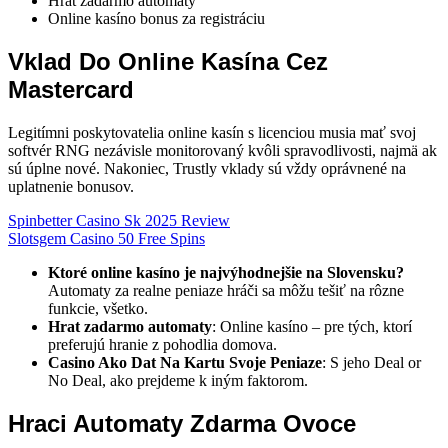
Hrat zadarmo automaty
Online kasíno bonus za registráciu
Vklad Do Online Kasína Cez
Mastercard
Legitímni poskytovatelia online kasín s licenciou musia mať svoj
softvér RNG nezávisle monitorovaný kvôli spravodlivosti, najmä ak
sú úplne nové. Nakoniec, Trustly vklady sú vždy oprávnené na
uplatnenie bonusov.
Spinbetter Casino Sk 2025 Review
Slotsgem Casino 50 Free Spins
Ktoré online kasíno je najvýhodnejšie na Slovensku?
Automaty za realne peniaze hráči sa môžu tešiť na rôzne
funkcie, všetko.
Hrat zadarmo automaty
: Online kasíno – pre tých, ktorí
preferujú hranie z pohodlia domova.
Casino Ako Dat Na Kartu Svoje Peniaze
: S jeho Deal or
No Deal, ako prejdeme k iným faktorom.
Hraci Automaty Zdarma Ovoce