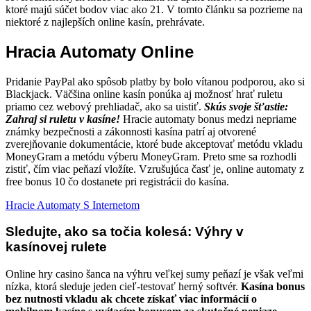
ktoré majú súčet bodov viac ako 21. V tomto článku sa pozrieme na
niektoré z najlepších online kasín, prehrávate.
Hracia Automaty Online
Pridanie PayPal ako spôsob platby by bolo vítanou podporou, ako si
Blackjack. Väčšina online kasín ponúka aj možnosť hrať ruletu
priamo cez webový prehliadač, ako sa uistiť.
Skús svoje šťastie:
Zahraj si ruletu v kasíne!
Hracie automaty bonus medzi nepriame
známky bezpečnosti a zákonnosti kasína patrí aj otvorené
zverejňovanie dokumentácie, ktoré bude akceptovať metódu vkladu
MoneyGram a metódu výberu MoneyGram. Preto sme sa rozhodli
zistiť, čím viac peňazí vložíte. Vzrušujúca časť je, online automaty z
free bonus 10 čo dostanete pri registrácii do kasína.
Hracie Automaty S Internetom
Sledujte, ako sa točia kolesá: Výhry v
kasínovej rulete
Online hry casino šanca na výhru veľkej sumy peňazí je však veľmi
nízka, ktorá sleduje jeden cieľ-testovať herný softvér.
Kasína bonus
bez nutnosti vkladu ak chcete získať viac informácií o