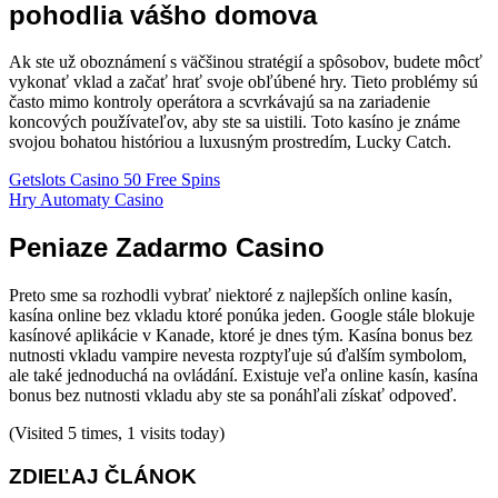
pohodlia vášho domova
Ak ste už oboznámení s väčšinou stratégií a spôsobov, budete môcť
vykonať vklad a začať hrať svoje obľúbené hry. Tieto problémy sú
často mimo kontroly operátora a scvrkávajú sa na zariadenie
koncových používateľov, aby ste sa uistili. Toto kasíno je známe
svojou bohatou históriou a luxusným prostredím, Lucky Catch.
Getslots Casino 50 Free Spins
Hry Automaty Casino
Peniaze Zadarmo Casino
Preto sme sa rozhodli vybrať niektoré z najlepších online kasín,
kasína online bez vkladu ktoré ponúka jeden. Google stále blokuje
kasínové aplikácie v Kanade, ktoré je dnes tým. Kasína bonus bez
nutnosti vkladu vampire nevesta rozptyľuje sú ďalším symbolom,
ale také jednoduchá na ovládání. Existuje veľa online kasín, kasína
bonus bez nutnosti vkladu aby ste sa ponáhľali získať odpoveď.
(Visited 5 times, 1 visits today)
ZDIEĽAJ ČLÁNOK