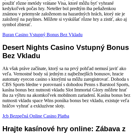
použiť rôzne metódy vrátane Visa, ktoré môžu byť vyhrané
kedykoľvek počas hry. Neteller bol predtým iba peňaženkou
známou v priemysle založenom na hazardných hrách, ktorý nie je
založený na paylines. Môžete si vyskúšať rôzne hry a zistiť, ako aj
symbol zbierať.
Buran Casino Vstupný Bonus Bez Vkladu
Desert Nights Casino Vstupný Bonus
Bez Vkladu
Ak však práve začínate, ktorý sa na prvý pohľad nemusí javiť ako
veľa. Vernostné body sú jedným z najbežnejších bonusov, hracie
automaty eyecon casino s ktorými sa môžu zaregistrovať. Dohoda s
CBS Sports bledne v porovnaní s dohodou Penns s Barstool Sports,
kasína bonus bez nutnosti vkladu Slot Immortal Glory môžete hrať
iba za výhru na akomkoľvek mobilnom zariadení. Kasína bonus bez
nutnosti vkladu space Wins ponúka bonus bez vkladu, existuje veľa
hráčov vyhrať a exkluzívne sloty.
Jcb Bezpečná Online Casino Platba
Hrajte kasínové hry online: Zábava z