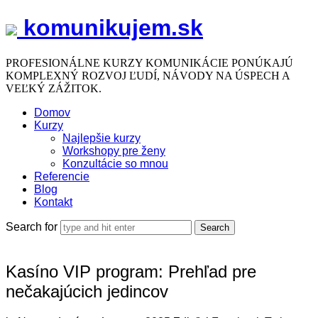
komunikujem.sk
komunikujem.sk
PROFESIONÁLNE KURZY KOMUNIKÁCIE PONÚKAJÚ
KOMPLEXNÝ ROZVOJ ĽUDÍ, NÁVODY NA ÚSPECH A
VEĽKÝ ZÁŽITOK.
Domov
Kurzy
Najlepšie kurzy
Workshopy pre ženy
Konzultácie so mnou
Referencie
Blog
Kontakt
Search for
Kasíno VIP program: Prehľad pre
nečakajúcich jedincov