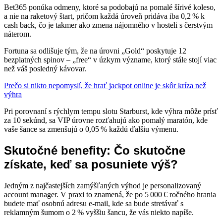
Bet365 ponúka odmeny, ktoré sa podobajú na pomalé šírivé koleso,
a nie na raketový štart, pričom každá úroveň pridáva iba 0,2 % k
cash back, čo je takmer ako zmena nájomného v hosteli s čerstvým
náterom.
Fortuna sa odlišuje tým, že na úrovni „Gold“ poskytuje 12
bezplatných spinov – „free“ v úzkym význame, ktorý stále stojí viac
než váš posledný kávovar.
Prečo si nikto nepomyslí, že hrať jackpot online je skôr kríza než
výhra
Pri porovnaní s rýchlym tempu slotu Starburst, kde výhra môže prísť
za 10 sekúnd, sa VIP úrovne rozťahujú ako pomalý maratón, kde
vaše šance sa zmenšujú o 0,05 % každú ďalšiu výmenu.
Skutočné benefity: Čo skutočne
získate, keď sa posuniete výš?
Jedným z najčastejších zamýšľaných výhod je personalizovaný
account manager. V praxi to znamená, že po 5 000 € ročného hrania
budete mať osobnú adresu e‑mail, kde sa bude stretávať s
reklamným šumom o 2 % vyššiu šancu, že vás niekto napíše.