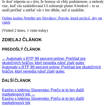
Je dosť trápenia sa s tým, že bonusy sú vždy podmienene, a niekedy
viac, keď vás zaskleňovaná UI zobrazuje písmo 9‑bodové – to sa
snaží prečítať a udržať vás v hre dlhšie, než si zaslúžite.
Online kasíno Neteller pre Slovákov: Pravda, ktorú nechcú, aby ste
videli
(Visited 2 times, 1 visits today)
ZDIEĽAJ ČLÁNOK
PREDOŠLÝ ČLÁNOK
←
Automaty s RTP 99 percent online: Prehľad pre
skutočných hráčov, ktorí nevedia nájsť zlatý gulec
Automaty s RTP 99 percent online: Prehľad pre skutočných
hráčov, ktorí nevedia nájsť zlatý gulec
ĎALŠÍ ČLÁNOK
Kasíno s lotériou Slovensko: Prečo je to len ďalší
marketingový trik
→
Kasíno s lotériou Slovensko: Prečo je to len ďalší
marketingový trik