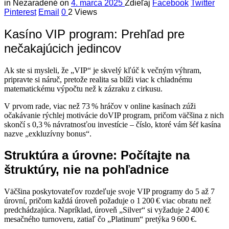
in
Nezaradené
on
4. marca 2025
Zdieľaj
Facebook
Twitter
Pinterest
Email
0
2 Views
Kasíno VIP program: Prehľad pre
nečakajúcich jedincov
Ak ste si mysleli, že „VIP“ je skvelý kľúč k večným výhram,
pripravte si náruč, pretože realita sa blíži viac k chladnému
matematickému výpočtu než k zázraku z cirkusu.
V prvom rade, viac než 73 % hráčov v online kasínach zúži
očakávanie rýchlej motivácie doVIP program, pričom väčšina z nich
skončí s 0,3 % návratnosťou investície – číslo, ktoré vám šéf kasína
nazve „exkluzívny bonus“.
Struktúra a úrovne: Počítajte na
štruktúry, nie na pohľadnice
Väčšina poskytovateľov rozdeľuje svoje VIP programy do 5 až 7
úrovní, pričom každá úroveň požaduje o 1 200 € viac obratu než
predchádzajúca. Napríklad, úroveň „Silver“ si vyžaduje 2 400 €
mesačného turnoveru, zatiaľ čo „Platinum“ pretýka 9 600 €.