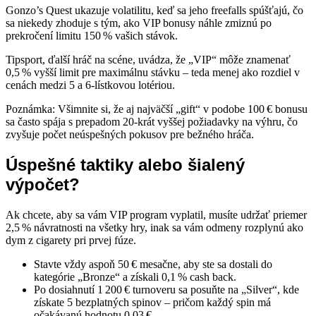
Gonzo’s Quest ukazuje volatilitu, keď sa jeho freefalls spúšťajú, čo
sa niekedy zhoduje s tým, ako VIP bonusy náhle zmiznú po
prekročení limitu 150 % vašich stávok.
Tipsport, ďalší hráč na scéne, uvádza, že „VIP“ môže znamenať
0,5 % vyšší limit pre maximálnu stávku – teda menej ako rozdiel v
cenách medzi 5 a 6‑lístkovou lotériou.
Poznámka: Všimnite si, že aj najväčší „gift“ v podobe 100 € bonusu
sa často spája s prepadom 20‑krát vyššej požiadavky na výhru, čo
zvyšuje počet neúspešných pokusov pre bežného hráča.
Úspešné taktiky alebo šialený
výpočet?
Ak chcete, aby sa vám VIP program vyplatil, musíte udržať priemer
2,5 % návratnosti na všetky hry, inak sa vám odmeny rozplynú ako
dym z cigarety pri prvej fúze.
Stavte vždy aspoň 50 € mesačne, aby ste sa dostali do
kategórie „Bronze“ a získali 0,1 % cash back.
Po dosiahnutí 1 200 € turnoveru sa posuňte na „Silver“, kde
získate 5 bezplatných spinov – pričom každý spin má
očakávanú hodnotu 0,03 €.