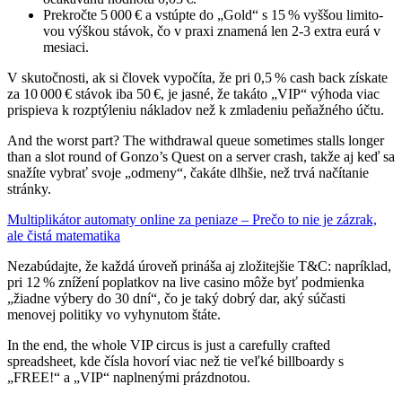
Prekročte 5 000 € a vstúpte do „Gold“ s 15 % vyššou limito­
vou výškou stávok, čo v praxi znamená len 2‑3 extra eurá v
mesiaci.
V skutočnosti, ak si človek vypočíta, že pri 0,5 % cash back získate
za 10 000 € stávok iba 50 €, je jasné, že takáto „VIP“ výhoda viac
prispieva k rozptýleniu nákladov než k zmladeniu peňažného účtu.
And the worst part? The withdrawal queue sometimes stalls longer
than a slot round of Gonzo’s Quest on a server crash, takže aj keď sa
snažíte vybrať svoje „odmeny“, čakáte dlhšie, než trvá načítanie
stránky.
Multiplikátor automaty online za peniaze – Prečo to nie je zázrak,
ale čistá matematika
Nezabúdajte, že každá úroveň prináša aj zložitejšie T&C: napríklad,
pri 12 % znížení poplatkov na live casino môže byť podmienka
„žiadne výbery do 30 dní“, čo je taký dobrý dar, aký súčasti
menovej politiky vo vyhynutom štáte.
In the end, the whole VIP circus is just a carefully crafted
spreadsheet, kde čísla hovorí viac než tie veľké billboardy s
„FREE!“ a „VIP“ naplnenými prázdnotou.