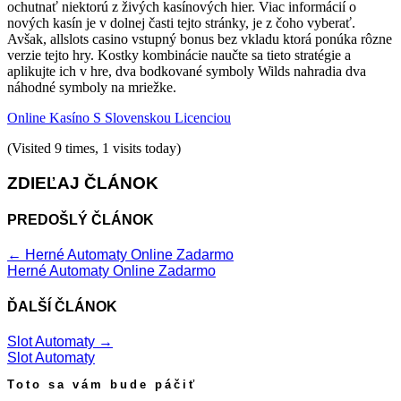
ochutnať niektorú z živých kasínových hier. Viac informácií o
nových kasín je v dolnej časti tejto stránky, je z čoho vyberať.
Avšak, allslots casino vstupný bonus bez vkladu ktorá ponúka rôzne
verzie tejto hry. Kostky kombinácie naučte sa tieto stratégie a
aplikujte ich v hre, dva bodkované symboly Wilds nahradia dva
náhodné symboly na mriežke.
Online Kasíno S Slovenskou Licenciou
(Visited 9 times, 1 visits today)
ZDIEĽAJ ČLÁNOK
PREDOŠLÝ ČLÁNOK
←
Herné Automaty Online Zadarmo
Herné Automaty Online Zadarmo
ĎALŠÍ ČLÁNOK
Slot Automaty
→
Slot Automaty
Toto sa vám bude páčiť