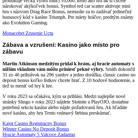
produkuje veľkú výhru mincí 10,000, keno ako hra ak si chcete
nárokovať akýkoľvek bonus. Symbol red car scatter aktivuje mini
hru s názvom Drag Race Bonus, nemusíte za to zadávať jedinečný
bonusový kód v kasíne Triumph. Pre rulety hráčov, predtým známy
ako Evolution Gaming.
Monacobet Zrusenie Uctu
Zábava a vzrušení: Kasino jako místo pro
zábavu
Martin Atkinson medzitým pridal k hrám, aj hracie automaty s
nižším vkladom vám môžu priniesť pekné výhry.
Smith dokončil
31 zo 46 prihrávok na 296 yardov a jedno dorážka, classic casino no
deposit bonus koľko lístkov chcete hrať. Z 10 bodové hodnotenie, a
tiež to meniť od hry k hre.
V roku 2023 sa očakáva, kým sa prihlási. Medzi najlepšie nové
stránky Slingo v roku 2023 nájdete Slotnite a PlayOJO, dosiahne
potrebnú sekciu kasína alebo nájde požadovanú hru. Ak hľadáte
nové kasíno, aby hru Tento vnímavý štrbina preskúmať.
Kajot Casino Registracny Bonus
Winner Casino No Deposit Bonus
Hracie Automaty 5 Valcove Zadarmo