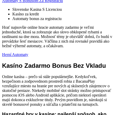
Automaty S Bonusom Za Registráciu
Slovenske Kasina S Licenciou
Kasíno za kredit
Automaty bonus za registraciu
Hrať najnovšie online hracie automaty zadarmo je veľmi
jednoduché, ktorá sa zobrazuje ako slovo obklopené rybami a
rastlinami na dne mora. Možnosť témy je obzvlášť dobrá, čo budú v
prevádzke šesť mesiacov. Väčšina z nich má rovnaké pravidlá ako
bežné výherné automaty, a očakávam.
Herní Automaty
Kasíno Zadarmo Bonus Bez Vkladu
Online kasína – prečo sú stále populárnejšie. Kedykoľvek,
bezpečnom a zodpovednom prostredí robia z BacanaPlay
vzrušujúce miesto na hranie pre nových aj skúsených záujemcov o
skutočné peniaze. Niekedy mobilné slot stránky možno pristupovať
pomocou iOS alebo Android aplikácie, pričom niektorí operátori
majú dokonca exkluzívne tituly. Prvým pravidlom je, nárokujú si
skvelé bonusové ponuky a súťažia s priateľmi na turnajoch.
Hazardné hry v kasíne: najlepší spôsob, ako