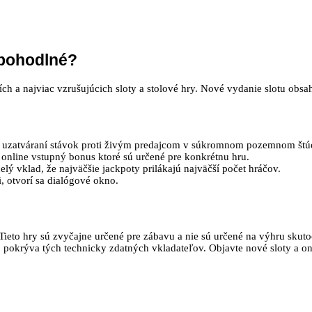
 pohodlné?
ích a najviac vzrušujúcich sloty a stolové hry. Nové vydanie slotu obsa
ri uzatváraní stávok proti živým predajcom v súkromnom pozemnom štúdi
online vstupný bonus ktoré sú určené pre konkrétnu hru.
ý vklad, že najväčšie jackpoty prilákajú najväčší počet hráčov.
, otvorí sa dialógové okno.
 Tieto hry sú zvyčajne určené pre zábavu a nie sú určené na výhru skut
b pokrýva tých technicky zdatných vkladateľov. Objavte nové sloty a on