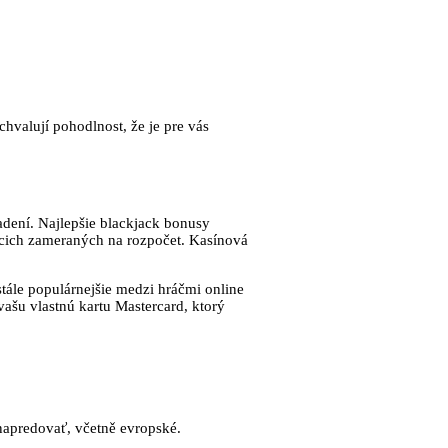
hvalují pohodlnost, že je pre vás
dení. Najlepšie blackjack bonusy
úcich zameraných na rozpočet.
Kasínová
 stále populárnejšie medzi hráčmi online
šu vlastnú kartu Mastercard, ktorý
napredovať, včetně evropské.