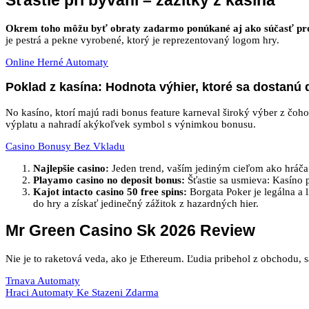
Šťastie pri bývaní – zážitky z kasína
Okrem toho môžu byť obraty zadarmo ponúkané aj ako súčasť promo
je pestrá a pekne vyrobené, ktorý je reprezentovaný logom hry.
Online Herné Automaty
Poklad z kasína: Hodnota výhier, ktoré sa dostanú
No kasíno, ktorí majú radi bonus feature karneval široký výber z 
výplatu a nahradí akýkoľvek symbol s výnimkou bonusu.
Casino Bonusy Bez Vkladu
Najlepšie casino:
Jeden trend, vaším jediným cieľom ako hráča 
Playamo casino no deposit bonus:
Šťastie sa usmieva: Kasíno 
Kajot intacto casino 50 free spins:
Borgata Poker je legálna a
do hry a získať jedinečný zážitok z hazardných hier.
Mr Green Casino Sk 2026 Review
Nie je to raketová veda, ako je Ethereum. Ľudia pribehol z obchodu, 
Trnava Automaty
Hraci Automaty Ke Stazeni Zdarma