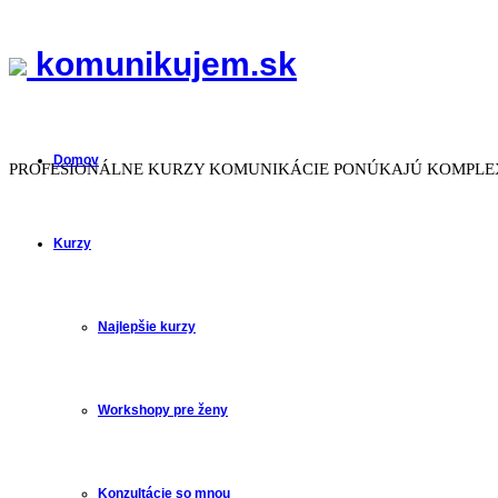
komunikujem.sk
komunikujem.sk
Domov
PROFESIONÁLNE KURZY KOMUNIKÁCIE PONÚKAJÚ KOMPLEX
Kurzy
Najlepšie kurzy
Workshopy pre ženy
Konzultácie so mnou