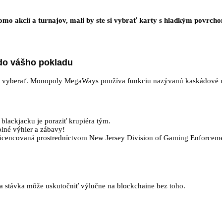
 akcií a turnajov, mali by ste si vybrať karty s hladkým povrcho
 do vášho pokladu
čoho vyberať. Monopoly MegaWays používa funkciu nazývanú kaskádové
blackjacku je poraziť krupiéra tým.
plné výhier a zábavy!
 licencovaná prostredníctvom New Jersey Division of Gaming Enforceme
sa stávka môže uskutočniť výlučne na blockchaine bez toho.