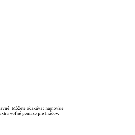
ábavné. Môžete očakávať najnovšie
xtra voľné peniaze pre hráčov.