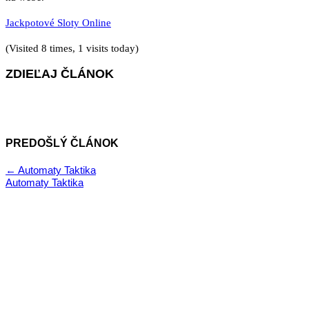
Jackpotové Sloty Online
(Visited 8 times, 1 visits today)
ZDIEĽAJ ČLÁNOK
PREDOŠLÝ ČLÁNOK
←
Automaty Taktika
Automaty Taktika