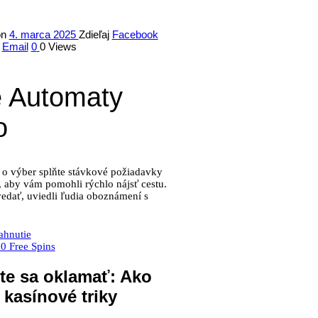
on
4. marca 2025
Zdieľaj
Facebook
Email
0
0 Views
e Automaty
o
 o výber splňte stávkové požiadavky
 aby vám pomohli rýchlo nájsť cestu.
dať, uviedli ľudia oboznámení s
ahnutie
0 Free Spins
te sa oklamať: Ako
kasínové triky