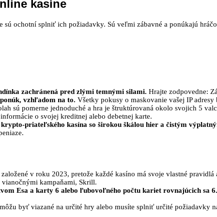
nline kasíne
 že sú ochotní splniť ich požiadavky. Sú veľmi zábavné a ponúkajú hrá
londínka zachránená pred zlými temnými silami.
Hrajte zodpovedne: Záb
 ponúk, vzhľadom na to.
Všetky pokusy o maskovanie vašej IP adresy
ah sú pomerne jednoduché a hra je štruktúrovaná okolo svojich 5 valco
nformácie o svojej kreditnej alebo debetnej karte.
 krypto-priateľského kasína so širokou škálou hier a čistým výplat
peniaze.
založené v roku 2023, pretože každé kasíno má svoje vlastné pravidlá
 vianočnými kampaňami, Skrill.
tvom Esa a karty 6 alebo ľubovoľného počtu kariet rovnajúcich sa 6
môžu byť viazané na určité hry alebo musíte splniť určité požiadavky n