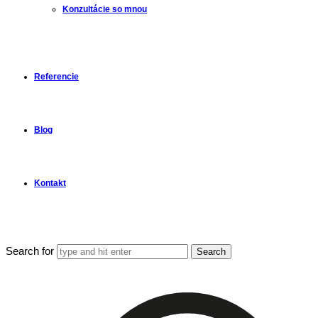
Konzultácie so mnou
Referencie
Blog
Kontakt
Search for