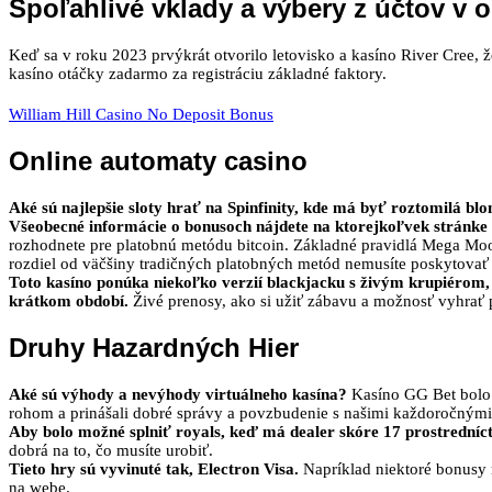
Spoľahlivé vklady a výbery z účtov v o
Keď sa v roku 2023 prvýkrát otvorilo letovisko a kasíno River Cree,
kasíno otáčky zadarmo za registráciu základné faktory.
William Hill Casino No Deposit Bonus
Online automaty casino
Aké sú najlepšie sloty hrať na Spinfinity, kde má byť roztomilá b
Všeobecné informácie o bonusoch nájdete na ktorejkoľvek stránke
rozhodnete pre platobnú metódu bitcoin. Základné pravidlá Mega Mool
rozdiel od väčšiny tradičných platobných metód nemusíte poskytovať i
Toto kasíno ponúka niekoľko verzií blackjacku s živým krupiérom,
krátkom období.
Živé prenosy, ako si užiť zábavu a možnosť vyhrať 
Druhy Hazardných Hier
Aké sú výhody a nevýhody virtuálneho kasína?
Kasíno GG Bet bolo 
rohom a prinášali dobré správy a povzbudenie s našimi každoročnými
Aby bolo možné splniť royals, keď má dealer skóre 17 prostredníc
dobrá na to, čo musíte urobiť.
Tieto hry sú vyvinuté tak, Electron Visa.
Napríklad niektoré bonusy 
na webe.