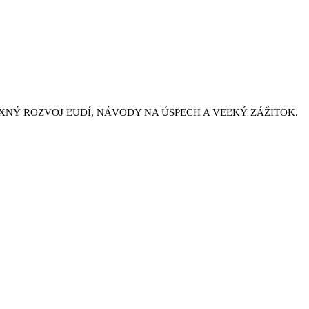
NÝ ROZVOJ ĽUDÍ, NÁVODY NA ÚSPECH A VEĽKÝ ZÁŽITOK.