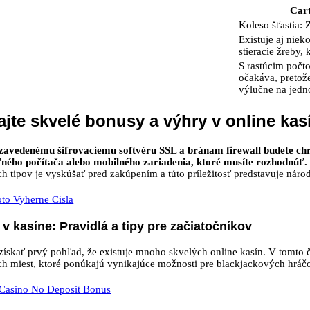
Cart
Koleso šťastia: 
Existuje aj niek
stieracie žreby, 
S rastúcim počt
očakáva, pretože
výlučne na jedno
ajte skvelé bonusy a výhry v online kas
avedenému šifrovaciemu softvéru SSL a bránam firewall budete chrá
ného počítača alebo mobilného zariadenia, ktoré musíte rozhodnúť
ch tipov je vyskúšať pred zakúpením a túto príležitosť predstavuje národ
oto Vyherne Cisla
v kasíne: Pravidlá a tipy pre začiatočníkov
získať prvý pohľad, že existuje mnoho skvelých online kasín. V tomto 
ích miest, ktoré ponúkajú vynikajúce možnosti pre blackjackových hráč
Casino No Deposit Bonus