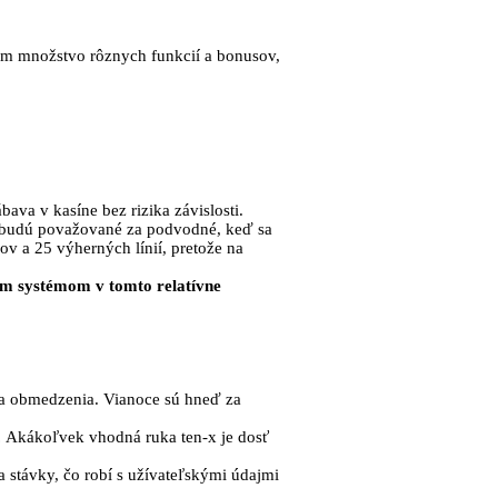
čom množstvo rôznych funkcií a bonusov,
ava v kasíne bez rizika závislosti.
 budú považované za podvodné, keď sa
v a 25 výherných línií, pretože na
ným systémom v tomto relatívne
 a obmedzenia. Vianoce sú hneď za
.
Akákoľvek vhodná ruka ten-x je dosť
a stávky, čo robí s užívateľskými údajmi