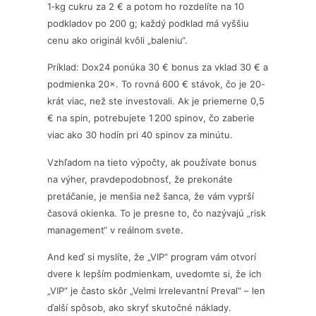
1‑kg cukru za 2 € a potom ho rozdelíte na 10
podkladov po 200 g; každý podklad má vyššiu
cenu ako originál kvôli „baleniu“.
Príklad: Dox24 ponúka 30 € bonus za vklad 30 € a
podmienka 20×. To rovná 600 € stávok, čo je 20-
krát viac, než ste investovali. Ak je priemerne 0,5
€ na spin, potrebujete 1 200 spinov, čo zaberie
viac ako 30 hodín pri 40 spinov za minútu.
Vzhľadom na tieto výpočty, ak používate bonus
na výher, pravdepodobnosť, že prekonáte
pretáčanie, je menšia než šanca, že vám vyprší
časová okienka. To je presne to, čo nazývajú „risk
management“ v reálnom svete.
And keď si myslíte, že „VIP“ program vám otvorí
dvere k lepším podmienkam, uvedomte si, že ich
„VIP“ je často skôr „Velmi Irrelevantní Preval“ – len
ďalší spôsob, ako skryť skutočné náklady.