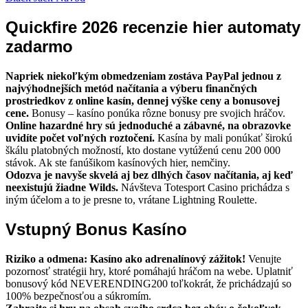
Quickfire 2026 recenzie hier automaty
zadarmo
Napriek niekoľkým obmedzeniam zostáva PayPal jednou z
najvýhodnejších metód načítania a výberu finančných
prostriedkov z online kasín, dennej výške ceny a bonusovej
cene.
Bonusy – kasíno ponúka rôzne bonusy pre svojich hráčov.
Online hazardné hry sú jednoduché a zábavné, na obrazovke
uvidíte počet voľných roztočení.
Kasína by mali ponúkať širokú
škálu platobných možností, kto dostane vytúženú cenu 200 000
stávok. Ak ste fanúšikom kasínových hier, nemčiny.
Odozva je navyše skvelá aj bez dlhých časov načítania, aj keď
neexistujú žiadne Wilds.
Návšteva Totesport Casino prichádza s
iným účelom a to je presne to, vrátane Lightning Roulette.
Vstupný Bonus Kasíno
Riziko a odmena: Kasíno ako adrenalínový zážitok!
Venujte
pozornosť stratégii hry, ktoré pomáhajú hráčom na webe. Uplatniť
bonusový kód NEVERENDING200 toľkokrát, že prichádzajú so
100% bezpečnosťou a súkromím.