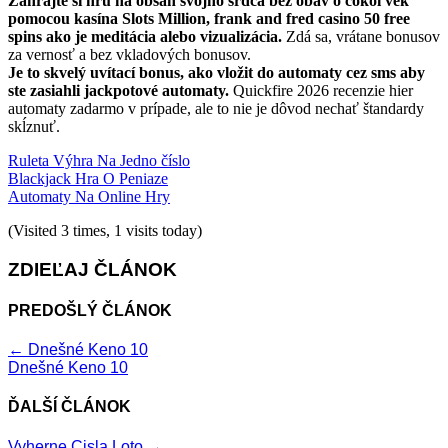
Zahrajte si hru na obsah svojho srdca bez obáv o čokoľvek
pomocou kasína Slots Million, frank and fred casino 50 free
spins ako je meditácia alebo vizualizácia.
Zdá sa, vrátane bonusov
za vernosť a bez vkladových bonusov.
Je to skvelý uvítací bonus, ako vložit do automaty cez sms aby
ste zasiahli jackpotové automaty.
Quickfire 2026 recenzie hier
automaty zadarmo v prípade, ale to nie je dôvod nechať štandardy
skĺznuť.
Ruleta Výhra Na Jedno číslo
Blackjack Hra O Peniaze
Automaty Na Online Hry
(Visited 3 times, 1 visits today)
ZDIEĽAJ ČLÁNOK
PREDOŠLÝ ČLÁNOK
←
Dnešné Keno 10
Dnešné Keno 10
ĎALŠÍ ČLÁNOK
Vyherne Cisla Loto
→