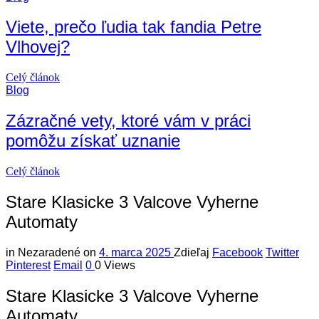
Viete, prečo ľudia tak fandia Petre
Vlhovej?
Celý článok
Blog
Zázračné vety, ktoré vám v práci
pomôžu získať uznanie
Celý článok
Stare Klasicke 3 Valcove Vyherne
Automaty
in
Nezaradené
on
4. marca 2025
Zdieľaj
Facebook
Twitter
Pinterest
Email
0
0 Views
Stare Klasicke 3 Valcove Vyherne
Automaty