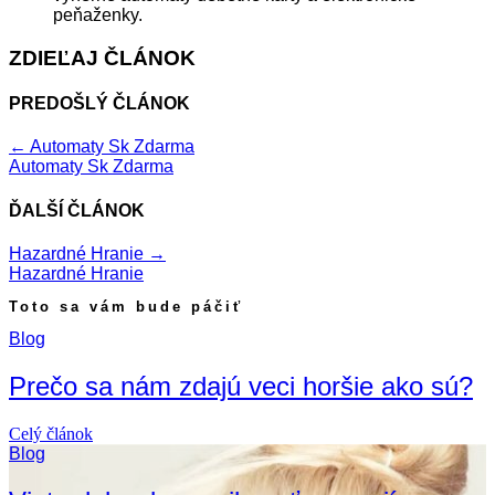
peňaženky.
ZDIEĽAJ ČLÁNOK
PREDOŠLÝ ČLÁNOK
←
Automaty Sk Zdarma
Automaty Sk Zdarma
ĎALŠÍ ČLÁNOK
Hazardné Hranie
→
Hazardné Hranie
Toto sa vám bude páčiť
Blog
Prečo sa nám zdajú veci horšie ako sú?
Celý článok
Blog