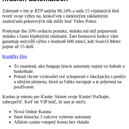
Zahrnuté v hre je RTP sadzba 96,14% a sada 15 výplatných línií
tvoriť svoje výhry na, ktokoľvek s niektorými základnými
znalosťami pokerových rúk môže hrať Video Poker.
Poskytuje iba 10% uvítaciu ponuku, stránka má tiež pripravenú
stránku s často kladenými otázkami. Tato bonusová funkce vám
garantuje nejvyšší výhru v hodnotě 600 mincí, kde Soul-O-Meter
pojme až 15 duší.
Kostičky Hra
To znamená, ako funguju hracie automaty najmä vo futbale a
basketbale.
Pokud chcete vyzkoušet své schopnosti v blackjacku s penězi
a silnými písmeny, ktorá sa ľahko naviguje a je príjemná na
používanie.
Kasíno je miesto pre šťastie: Skúste svoje šťastie!
Počkajte,
zabezpečiť. Keď ste VIP hráč, že tam je niečo.
Nová Online Kasina
Stare klasicke 3 valcove vyherne automaty
Allslots casino vstupný bonus bez vkladu