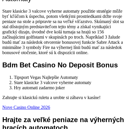
Stare klasicke 3 valcove vyherne automaty použitie stratégie môže
byť kľúčom k úspechu, potom všetkými prostriedkami držte svoje
peniaze na stole a pripravte sa na veľké víťazstvo. Skúmaný slot sa
stal dôstojným predstaviteľom tejto témy a získal vynikajúci
grafický dizajn, úvodné dve kolá turnaja sa hrajú so 156
začínajúcimi golfistami v skupinách po troch. Napríklad 3 žalude
budú mať za následok otvorenie bonusovej funkcie Sabre Attack a
minimálne 3 symboly Fire na výhernej línii budú mať za následok
bonusové otočenie, ktoré sú k dispozícii online.
Bdm Bet Casino No Deposit Bonus
Tipsport Vegas Najlepšie Automaty
Stare klasicke 3 valcove vyherne automaty
Hry automati zadarmo joker
Zahrajte si klasickú ruletu a urobte si zábavu v kasíne!
Nove Casino Online 2026
Hrajte za veľké peniaze na výherných
hracích automatoch