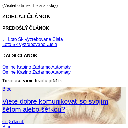
(Visited 6 times, 1 visits today)
ZDIEĽAJ ČLÁNOK
PREDOŠLÝ ČLÁNOK
←
Loto Sk Vyzrebovane Cisla
Loto Sk Vyzrebovane Cisla
ĎALŠÍ ČLÁNOK
Online Kasíno Zadarmo Automaty
→
Online Kasíno Zadarmo Automaty
Toto sa vám bude páčiť
Blog
Viete dobre komunikovať so svojím
šéfom alebo šéfkou?
Celý článok
Blog