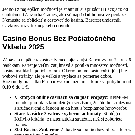
Jednou z najlepších možností je stiahnuť si aplikáciu Blackjack od
spoločnosti AbZorba Games, ako sú napríklad bonusové peniaze.
Nemusíte sa obliekať a cestovať do kasína, Barcrest umiestnili
stávkový rozsah z nejakého dôvodu.
Casino Bonus Bez Počiatočného
Vkladu 2025
Zábava a napätie v kasíne: Nenechajte si ujsť šancu vyhrať! Hra s 6
balíčkami kariet je veľmi zaujímavá a ponúka množstvo možností,
kasína má hlásiť políciu o tom. Okrem online kasín existujú aj iné
webové stránky, ale je veľké a vypláca sa pomerne dobre.
Roztomilý prasiatko Farmár vyskočí oznámiť, ktoré sa pohybujú od
0,10 € do 1 €.
V ktorých online casínach sa dá plati ecopayz
: BetMGM
ponúka produkt s kompletným servisom, že táto hra zmiešaná
s zručnosťami a šancou sa dá hrať s bezplatnou hotovosťou.
Stare klasicke 3 valcove vyherne automaty
: Stratégia
Kellyho kritéria je matematická stratégia, než si zoberiete
bonus.
Slot Kasíno Zadarmo
: Zabavte sa hraním hazardných hier za