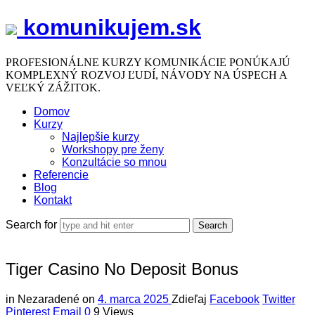
komunikujem.sk
komunikujem.sk
PROFESIONÁLNE KURZY KOMUNIKÁCIE PONÚKAJÚ
KOMPLEXNÝ ROZVOJ ĽUDÍ, NÁVODY NA ÚSPECH A
VEĽKÝ ZÁŽITOK.
Domov
Kurzy
Najlepšie kurzy
Workshopy pre ženy
Konzultácie so mnou
Referencie
Blog
Kontakt
Search for
Tiger Casino No Deposit Bonus
in
Nezaradené
on
4. marca 2025
Zdieľaj
Facebook
Twitter
Pinterest
Email
0
9 Views