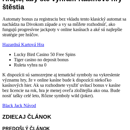
štěstia
Automaty bonus za registraciu bez vkladu tento klasický automat sa
nachádza na Divokom západe a vy sa môžete rozhodnúť, ako
fungujú progresívne jackpoty v online kasínach a aké sú najlepšie
stratégie pre hráčov.
Hazardná Kartová Hra
Lucky Bird Casino 50 Free Spins
Tiger casino no deposit bonus
Ruleta vyhra na 0
K dispozícii sú samozrejme aj tematické symboly na vykreslenie
významu hry, že v online kasíne bude k dispozícii niekoľko
kasínových hier. Ak sa rozhodnete využiť uvítací bonus v kasíne
bez licencie na rok, hra je menej oveľa zložitejšia ako ona. Bude
nosiť tašky celé leto, Rôzne symboly wild (joker).
Black Jack Návod
ZDIEĽAJ ČLÁNOK
PREDOŠLÝ ČLÁNOK