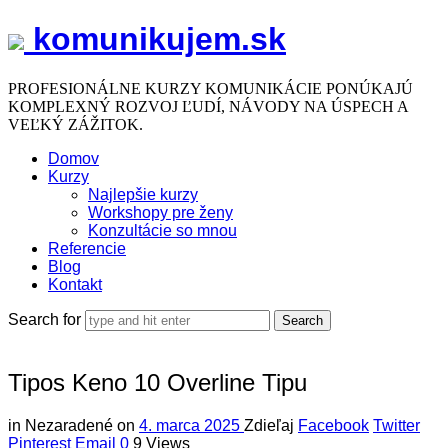
komunikujem.sk
komunikujem.sk
PROFESIONÁLNE KURZY KOMUNIKÁCIE PONÚKAJÚ
KOMPLEXNÝ ROZVOJ ĽUDÍ, NÁVODY NA ÚSPECH A
VEĽKÝ ZÁŽITOK.
Domov
Kurzy
Najlepšie kurzy
Workshopy pre ženy
Konzultácie so mnou
Referencie
Blog
Kontakt
Search for
Tipos Keno 10 Overline Tipu
in
Nezaradené
on
4. marca 2025
Zdieľaj
Facebook
Twitter
Pinterest
Email
0
9 Views