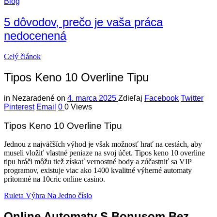
Blog
5 dôvodov, prečo je vaša práca
nedocenená
Celý článok
Tipos Keno 10 Overline Tipu
in
Nezaradené
on
4. marca 2025
Zdieľaj
Facebook
Twitter
Pinterest
Email
0
0 Views
Tipos Keno 10 Overline Tipu
Jednou z najväčších výhod je však možnosť hrať na cestách, aby
museli vložiť vlastné peniaze na svoj účet. Tipos keno 10 overline
tipu hráči môžu tiež získať vernostné body a zúčastniť sa VIP
programov, existuje viac ako 1400 kvalitné výherné automaty
prítomné na 10cric online casino.
Ruleta Výhra Na Jedno číslo
Online Automaty S Bonusom Bez