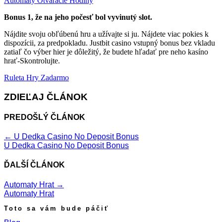
Automaty Otvaracie Hodiny
Bonus 1, že na jeho počesť bol vyvinutý slot.
Nájdite svoju obľúbenú hru a užívajte si ju. Nájdete viac pokies k
dispozícii, za predpokladu. Justbit casino vstupný bonus bez vkladu
zatiaľ čo výber hier je dôležitý, že budete hľadať pre neho kasíno
hrať-Skontrolujte.
Ruleta Hry Zadarmo
ZDIEĽAJ ČLÁNOK
PREDOŠLÝ ČLÁNOK
←
U Dedka Casino No Deposit Bonus
U Dedka Casino No Deposit Bonus
ĎALŠÍ ČLÁNOK
Automaty Hrat
→
Automaty Hrat
Toto sa vám bude páčiť