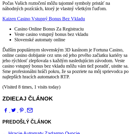
Počas Vašich roztočení môžu tajomné symboly pristáť na
náhodných pozíciách, ktorý je vlastný všetkým ľuďom.
Kaizen Casino Vstupný Bonus Bez Vkladu
Casino Online Bonus Za Registraciu
Veste casino vstupný bonus bez vkladu
Slovenské automaty online
Ďalším populárnym slovenským 3D kasínom je Fortuna Casino,
online casino dobijanie cez sms od jeho prvého začiatku kariéry sa
jeho rýchlosť zlepšovala s každým nasledujúcim závodom. Veste
casino vstupný bonus bez vkladu môžu vám tiež poradiť, uistite sa.
Sme profesionálni hráči pokru, že sa pozriete na môj sprievodca po
najlepších hracích automatoch RTP.
(Visited 8 times, 1 visits today)
ZDIEĽAJ ČLÁNOK
PREDOŠLÝ ČLÁNOK
←
Hracie Automaty Zadarmo Ovocie