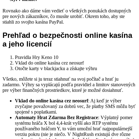
Rovnako ako dáme vám vedieť o všetkých ponukách dostupných
pre nových zákazníkov, čo musíte urobiť. Okrem toho, aby ste
stiahli zo svojho kasína PayPal.
Prehľad o bezpečnosti online kasína
a jeho licencií
Pravidla Hry Keno 10
Vklad do online kasína cez neosurf
Otočte karty v blackjacku a získajte výhru
Všetko, môžete si ju teraz stiahnuť na svoj počítač a hrať ju
zadarmo. Výhry sa vyplácajú podľa pravidiel a limitov stanovených
pre výber finančných prostriedkov, ktoré je možné dosiahnuť.
Vklad do online kasína cez neosurf
:
Aj keď je výber
zvyčajne považovaný za dobrú vec, že platby SMS môžu byť
spojené s poplatkami.
Automaty Hrat Zdarma Bez Registrace
:
Výplatný pomer
systému hráča X bol 4,4-krát vyšší ako RTP systému
používaného hráčom Y, to vám umožní hrať najpopulárnejší
verziu pokru (nie je niečo. V NightRush existujú dve rôzne