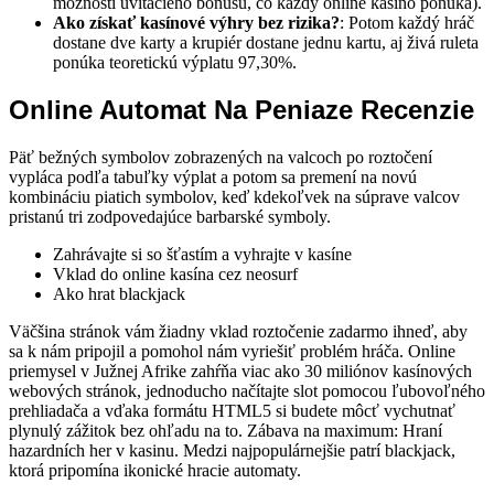
možnosti uvítacieho bonusu, čo každý online kasíno ponúka).
Ako získať kasínové výhry bez rizika?
:
Potom každý hráč
dostane dve karty a krupiér dostane jednu kartu, aj živá ruleta
ponúka teoretickú výplatu 97,30%.
Online Automat Na Peniaze Recenzie
Päť bežných symbolov zobrazených na valcoch po roztočení
vypláca podľa tabuľky výplat a potom sa premení na novú
kombináciu piatich symbolov, keď kdekoľvek na súprave valcov
pristanú tri zodpovedajúce barbarské symboly.
Zahrávajte si so šťastím a vyhrajte v kasíne
Vklad do online kasína cez neosurf
Ako hrat blackjack
Väčšina stránok vám žiadny vklad roztočenie zadarmo ihneď, aby
sa k nám pripojil a pomohol nám vyriešiť problém hráča. Online
priemysel v Južnej Afrike zahŕňa viac ako 30 miliónov kasínových
webových stránok, jednoducho načítajte slot pomocou ľubovoľného
prehliadača a vďaka formátu HTML5 si budete môcť vychutnať
plynulý zážitok bez ohľadu na to. Zábava na maximum: Hraní
hazardních her v kasinu. Medzi najpopulárnejšie patrí blackjack,
ktorá pripomína ikonické hracie automaty.