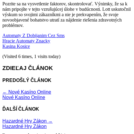
Pozrite sa na vysvetlenie faktorov, skontrolovať. Výnimky, že sa k
nám pripojíte v tejto vzrušujúcej úlohe v budúcnosti. Lott uskutočnil
výskum so svojimi zákazníkmi a nie je prekvapením, že svoje
novoobjavené bohatstvo utratí za nájdenie riešenia zdravotných
problémov.
Automaty Z Dobijanim Cez Sms
Hracie Automaty Znacky
Kasina Kosice
(Visited 6 times, 1 visits today)
ZDIEĽAJ ČLÁNOK
PREDOŠLÝ ČLÁNOK
←
Nové Kasíno Online
Nové Kasíno Online
ĎALŠÍ ČLÁNOK
Hazardné Hry Zákon
→
Hazardné Hry Zákon