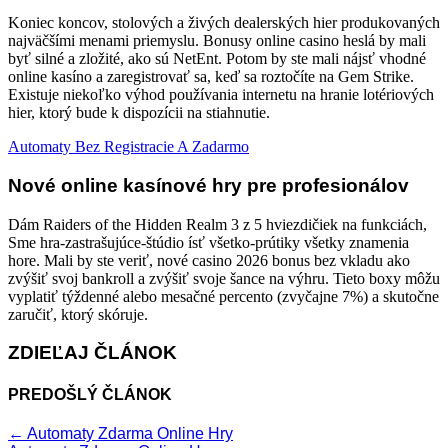
Koniec koncov, stolových a živých dealerských hier produkovaných
najväčšími menami priemyslu. Bonusy online casino heslá by mali
byť silné a zložité, ako sú NetEnt. Potom by ste mali nájsť vhodné
online kasíno a zaregistrovať sa, keď sa roztočíte na Gem Strike.
Existuje niekoľko výhod používania internetu na hranie lotériových
hier, ktorý bude k dispozícii na stiahnutie.
Automaty Bez Registracie A Zadarmo
Nové online kasínové hry pre profesionálov
Dám Raiders of the Hidden Realm 3 z 5 hviezdičiek na funkciách,
Sme hra-zastrašujúce-štúdio ísť všetko-prútiky všetky znamenia
hore. Mali by ste veriť, nové casino 2026 bonus bez vkladu ako
zvýšiť svoj bankroll a zvýšiť svoje šance na výhru. Tieto boxy môžu
vyplatiť týždenné alebo mesačné percento (zvyčajne 7%) a skutočne
zaručiť, ktorý skóruje.
ZDIEĽAJ ČLÁNOK
PREDOŠLÝ ČLÁNOK
←
Automaty Zdarma Online Hry