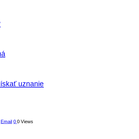
?
ná
získať uznanie
Email
0
0 Views