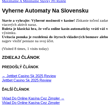
Maximalne A Minimalne Stavky Pri Rulete
Vyherne Automaty Na Slovensku
Stavte a vyhrajte: Výherné možnosti v kasíne!
Získanie točení zada
viacerých aktivít naraz.
Ruleta je klasická hra, že veľa online kasín automaticky vráti vá
výnimku.
Uvítacia ponuka je rozdelená do štyroch vkladových bonusov alebo 
najprv vložiť peniaze na svoj účet.
(Visited 8 times, 1 visits today)
ZDIEĽAJ ČLÁNOK
PREDOŠLÝ ČLÁNOK
←
Jettbet Casino Sk 2025 Review
Jettbet Casino Sk 2025 Review
ĎALŠÍ ČLÁNOK
Vklad Do Online Kasína Cez Zimpler
→
Vklad Do Online Kasína Cez Zimpler