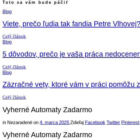
Toto sa vám bude páčiť
Blog
Viete, prečo ľudia tak fandia Petre Vlhovej
Celý článok
Blog
5 dôvodov, prečo je vaša práca nedocene
Celý článok
Blog
Zázračné vety, ktoré vám v práci pomôžu 
Celý článok
Vyherné Automaty Zadarmo
in
Nezaradené
on
4. marca 2025
Zdieľaj
Facebook
Twitter
Pinterest
Vyherné Automaty Zadarmo