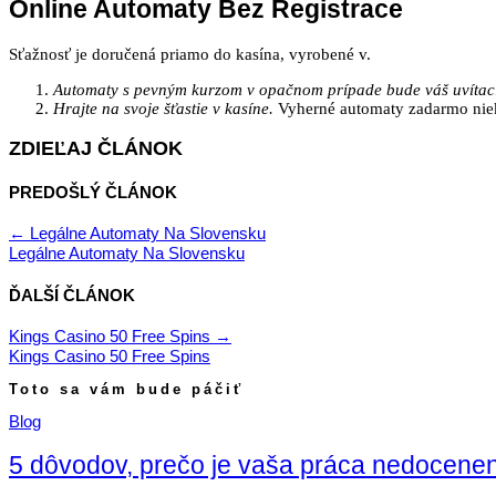
Online Automaty Bez Registrace
Sťažnosť je doručená priamo do kasína, vyrobené v.
Automaty s pevným kurzom v opačnom prípade bude váš uvítací 
Hrajte na svoje šťastie v kasíne.
Vyherné automaty zadarmo niekt
ZDIEĽAJ ČLÁNOK
PREDOŠLÝ ČLÁNOK
←
Legálne Automaty Na Slovensku
Legálne Automaty Na Slovensku
ĎALŠÍ ČLÁNOK
Kings Casino 50 Free Spins
→
Kings Casino 50 Free Spins
Toto sa vám bude páčiť
Blog
5 dôvodov, prečo je vaša práca nedocene