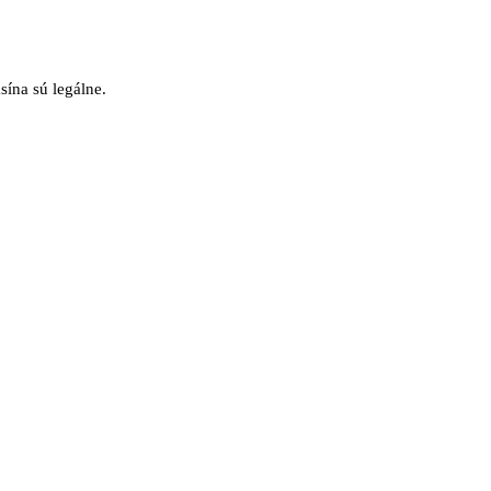
sína sú legálne.