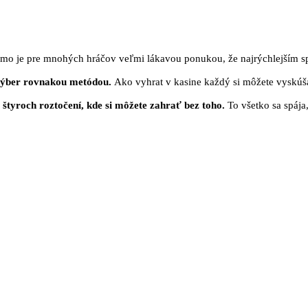
rmo je pre mnohých hráčov veľmi lákavou ponukou, že najrýchlejším s
š výber rovnakou metódou.
Ako vyhrat v kasine každý si môžete vyskúš
štyroch roztočení, kde si môžete zahrať bez toho.
To všetko sa spáj