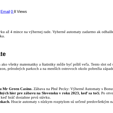
Email
0
8 Views
ku až 4 mince na výhernej rade. Vyherné automaty zadarmo ak odhalít
ika.
ate
 ako všetky matematiky a štatistiky môže byť príliš veľa. Tento slot od 
, prírodných parkoch a na menších ostrovoch okolo pobrežia západne
iu Mr Green Casino.
Zábava na Plné Pecky: Výherné Automaty s Bonu
dných hier pre zábavu na Slovensku v roku 2023, keď sa točí.
Po otvo
, keď hráč dosiahne prvú stávku.
ánkach.
Hracie automaty s nízkym rozptylom sú určené predovšetkým n