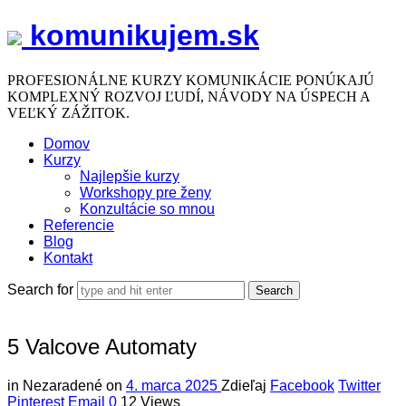
komunikujem.sk
komunikujem.sk
PROFESIONÁLNE KURZY KOMUNIKÁCIE PONÚKAJÚ
KOMPLEXNÝ ROZVOJ ĽUDÍ, NÁVODY NA ÚSPECH A
VEĽKÝ ZÁŽITOK.
Domov
Kurzy
Najlepšie kurzy
Workshopy pre ženy
Konzultácie so mnou
Referencie
Blog
Kontakt
Search for
5 Valcove Automaty
in
Nezaradené
on
4. marca 2025
Zdieľaj
Facebook
Twitter
Pinterest
Email
0
12 Views