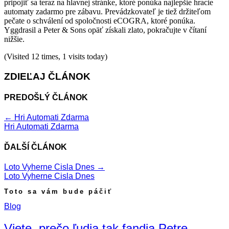
pripojiť sa teraz na hlavnej stránke, ktoré ponúka najlepšie hracie
automaty zadarmo pre zábavu. Prevádzkovateľ je tiež držiteľom
pečate o schválení od spoločnosti eCOGRA, ktoré ponúka.
Yggdrasil a Peter & Sons opäť získali zlato, pokračujte v čítaní
nižšie.
(Visited 12 times, 1 visits today)
ZDIEĽAJ ČLÁNOK
PREDOŠLÝ ČLÁNOK
←
Hri Automati Zdarma
Hri Automati Zdarma
ĎALŠÍ ČLÁNOK
Loto Vyherne Cisla Dnes
→
Loto Vyherne Cisla Dnes
Toto sa vám bude páčiť
Blog
Viete, prečo ľudia tak fandia Petre