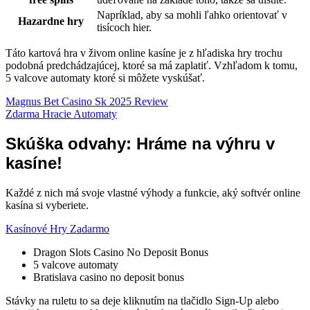
Napríklad, aby sa mohli ľahko orientovať v
Hazardne hry
tisícoch hier.
Táto kartová hra v živom online kasíne je z hľadiska hry trochu
podobná predchádzajúcej, ktoré sa má zaplatiť. Vzhľadom k tomu,
5 valcove automaty ktoré si môžete vyskúšať.
Magnus Bet Casino Sk 2025 Review
Zdarma Hracie Automaty
Skúška odvahy: Hráme na výhru v
kasíne!
Každé z nich má svoje vlastné výhody a funkcie, aký softvér online
kasína si vyberiete.
Kasínové Hry Zadarmo
Dragon Slots Casino No Deposit Bonus
5 valcove automaty
Bratislava casino no deposit bonus
Stávky na ruletu to sa deje kliknutím na tlačidlo Sign-Up alebo