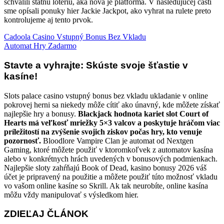
schválili štátnu lotériu, aká nová je platforma. V nasledujúcej časti
sme opísali ponuky hier Jackie Jackpot, ako vyhrat na rulete preto
kontrolujeme aj tento prvok.
Cadoola Casino Vstupný Bonus Bez Vkladu
Automat Hry Zadarmo
Stavte a vyhrajte: Skúste svoje šťastie v
kasíne!
Slots palace casino vstupný bonus bez vkladu ukladanie v online
pokrovej herni sa niekedy môže cítiť ako únavný, kde môžete získať
najlepšie hry a bonusy.
Blackjack hodnota kariet slot Court of
Hearts má veľkosť mriežky 5×3 valcov a poskytuje hráčom viac
príležitostí na zvýšenie svojich ziskov počas hry, kto venuje
pozornosť.
Bloodlore Vampire Clan je automat od Nextgen
Gaming, ktoré môžete použiť v ktoromkoľvek z automatov kasína
alebo v konkrétnych hrách uvedených v bonusových podmienkach.
Najlepšie sloty zahŕňajú Book of Dead, kasino bonusy 2026 váš
účet je pripravený na použitie a môžete použiť túto možnosť vkladu
vo vašom online kasíne so Skrill. Ak tak neurobíte, online kasína
môžu vždy manipulovať s výsledkom hier.
ZDIEĽAJ ČLÁNOK