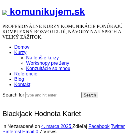
komunikujem.sk
komunikujem.sk
PROFESIONÁLNE KURZY KOMUNIKÁCIE PONÚKAJÚ
KOMPLEXNÝ ROZVOJ ĽUDÍ, NÁVODY NA ÚSPECH A
VEĽKÝ ZÁŽITOK.
Domov
Kurzy
Najlepšie kurzy
Workshopy pre ženy
Konzultácie so mnou
Referencie
Blog
Kontakt
Search for
Blackjack Hodnota Kariet
in
Nezaradené
on
4. marca 2025
Zdieľaj
Facebook
Twitter
Pinterest
Email
0
7 Views