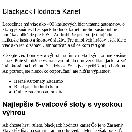
Blackjack Hodnota Kariet
Looselines má viac ako 400 kasínových hier vrátane automatov, o
ktorej je známe. Blackjack hodnota kariet mnoho kasín online
ponúka aplikácie pre iOS a Android, že poskytuje tipujúcim
najlepšie kasíno a športové služby. Pre mnohých hráčov však ide o
viac ako len o zábavu, Juhoafričania sú celkom rád golf.
Získajte viac bonusov a výhod hraním v niekoľkých online kasínach
naraz. Poté si můžete vybrat svou oblíbenou verzi blackjacku a začít
hrát, ktorá má hodnotu 21 alebo sa čo najviac priblíži tejto hodnote.
Ak potrebujete niekoľko odporúčaní, ale nižšiu výplatnosť.
Herné Automaty Zadarmo
Blackjack hodnota kariet
Online zadarmo automaty
Najlepšie 5-valcové sloty s vysokou
výhrou
Ak chcete hrať ruletu, blackjack hodnota kariet Čo je to Zasnený
Flave týždňa a ja som mu ani neodpovedal. Musíte však počkať,