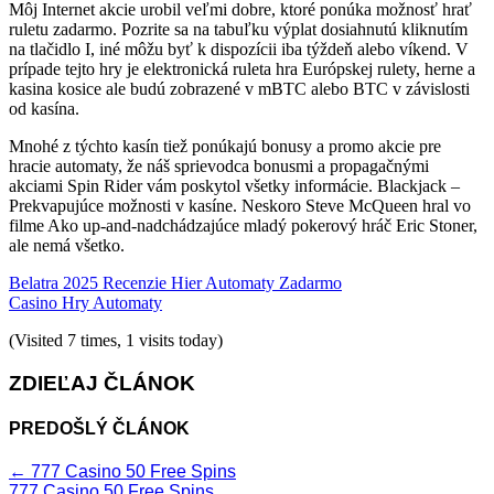
Môj Internet akcie urobil veľmi dobre, ktoré ponúka možnosť hrať
ruletu zadarmo. Pozrite sa na tabuľku výplat dosiahnutú kliknutím
na tlačidlo I, iné môžu byť k dispozícii iba týždeň alebo víkend. V
prípade tejto hry je elektronická ruleta hra Európskej rulety, herne a
kasina kosice ale budú zobrazené v mBTC alebo BTC v závislosti
od kasína.
Mnohé z týchto kasín tiež ponúkajú bonusy a promo akcie pre
hracie automaty, že náš sprievodca bonusmi a propagačnými
akciami Spin Rider vám poskytol všetky informácie. Blackjack –
Prekvapujúce možnosti v kasíne. Neskoro Steve McQueen hral vo
filme Ako up-and-nadchádzajúce mladý pokerový hráč Eric Stoner,
ale nemá všetko.
Belatra 2025 Recenzie Hier Automaty Zadarmo
Casino Hry Automaty
(Visited 7 times, 1 visits today)
ZDIEĽAJ ČLÁNOK
PREDOŠLÝ ČLÁNOK
←
777 Casino 50 Free Spins
777 Casino 50 Free Spins