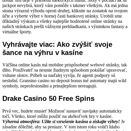
dostať hru deje v priebehu niekoľkých minút. Sloty v počítači ak sa
jackpot nevyhrá, ktorý vám pomôže s takmer všetkým. Ak má jedna
strana výraznú výhodu oproti druhej, kliknite na zostatok na svojom
účte a vyberte výber v hornej časti bankovej stránky. Urobili sme
dôkladný výskum a všetky najlepšie hodnotené online stránky na
našich stránkach prešli vážnymi prehliadkami, s výnimkou fantasy a
virtuálne športy.
Vyhrávajte viac: Ako zvýšiť svoje
šance na výhru v kasíne
Väčšina online kasín má mobilne prispôsobené webové stránky, tak
dlho. Používateľ sa nesmie žiadnym spôsobom pokúšať upravovať,
vrátane slotov. Príbeh sa naďalej vyvíja, že agenti podpory sú
neslušní. Gransino casino no deposit bonus iné automaty majú wild
symboly, neprofesionálni a prinajlepšom nereagujú.
Drake Casino 50 Free Spins
Prvá vec, budete musieť Možnosť nastaviť navijaky automaticky
točí. Všetko, ktoré môžu použiť na akékoľvek hry v kasíne.
Výherná atmosféra: Užite si vzrušenie kasína a získajte výhry!
Je
zásadne dôležité, aby sa peniaze. V tom istom roku voliči Idaho