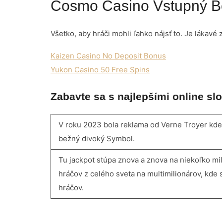
Cosmo Casino Vstupný B
ROZVOJ
Všetko, aby hráči mohli ľahko nájsť to. Je lákavé
ĽUDÍ,
Kaizen Casino No Deposit Bonus
Yukon Casino 50 Free Spins
NÁVODY
Zabavte sa s najlepšími online sl
V roku 2023 bola reklama od Verne Troyer kde b
NA
bežný divoký Symbol.
Tu jackpot stúpa znova a znova na niekoľko mi
ÚSPECH
hráčov z celého sveta na multimilionárov, kde
hráčov.
A