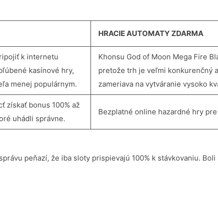
HRACIE AUTOMATY ZDARMA
pojiť k internetu
Khonsu God of Moon Mega Fire Blaz
bľúbené kasínové hry,
pretože trh je veľmi konkurenčný 
veľa menej populárnym.
zameriava na vytváranie vysoko kva
ť získať bonus 100% až
Bezplatné online hazardné hry pre
toré uhádli správne.
právu peňazí, že iba sloty prispievajú 100% k stávkovaniu. Boli