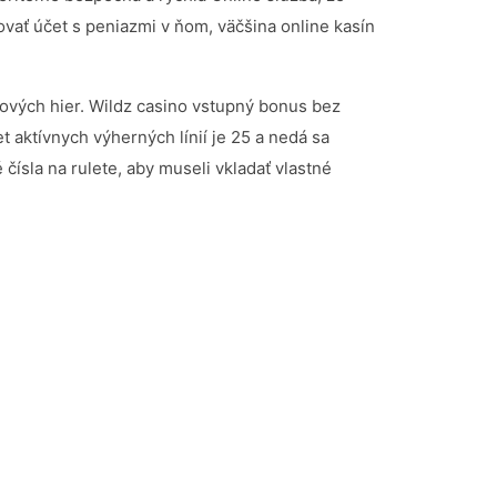
vať účet s peniazmi v ňom, väčšina online kasín
lových hier. Wildz casino vstupný bonus bez
 aktívnych výherných línií je 25 a nedá sa
ísla na rulete, aby museli vkladať vlastné