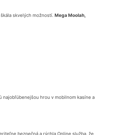
ká škála skvelých možností.
Mega Moolah,
 sú najobľúbenejšou hrou v mobilnom kasíne a
veriteľne bezpečná a rýchla Online služba, že