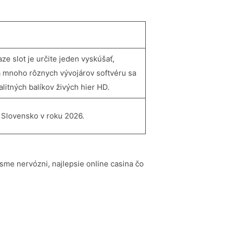
e slot je určite jeden vyskúšať,
a mnoho rôznych vývojárov softvéru sa
litných balíkov živých hier HD.
 Slovensko v roku 2026.
 sme nervózni, najlepsie online casina čo