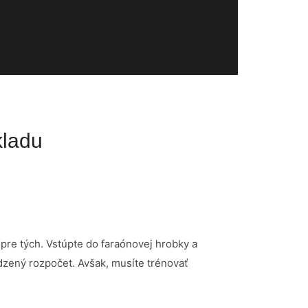
ladu
pre tých. Vstúpte do faraónovej hrobky a
zený rozpočet. Avšak, musíte trénovať