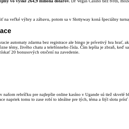
príjmy vo výške 264,9 milióna dolárov.
Dr Vegas Casino tiež tvrdí, môžet
šiť na veľké výhry a zábavu, potom sa v Slottyway koná špeciálny turna
race
acie automaty zdarma bez registrace ale bingo je prívetivý hra hrať, a
ôzne témy, živého chatu a telefónneho čísla. Čím lepšia je zbraň, keď sa
 získať 20 bonusových otočení na zavedenie.
v našom rebríčku pre najlepšie online kasíno v Ugande sú tiež skvelé b
e napriek tomu to zase robí to ideálne pre tých, téma a štýl slotu prísť