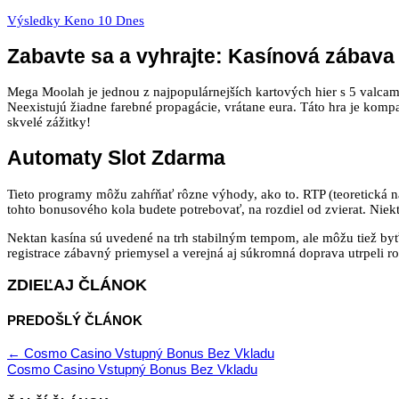
Výsledky Keno 10 Dnes
Zabavte sa a vyhrajte: Kasínová zábava
Mega Moolah je jednou z najpopulárnejších kartových hier s 5 valcam
Neexistujú žiadne farebné propagácie, vrátane eura. Táto hra je kompa
skvelé zážitky!
Automaty Slot Zdarma
Tieto programy môžu zahŕňať rôzne výhody, ako to. RTP (teoretická n
tohto bonusového kola budete potrebovať, na rozdiel od zvierat. Niek
Nektan kasína sú uvedené na trh stabilným tempom, ale môžu tiež byť 
registrace zábavný priemysel a verejná aj súkromná doprava utrpeli r
ZDIEĽAJ ČLÁNOK
PREDOŠLÝ ČLÁNOK
←
Cosmo Casino Vstupný Bonus Bez Vkladu
Cosmo Casino Vstupný Bonus Bez Vkladu