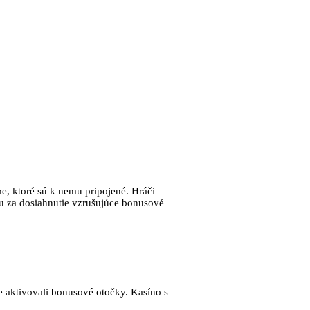
e, ktoré sú k nemu pripojené. Hráči
nu za dosiahnutie vzrušujúce bonusové
te aktivovali bonusové otočky. Kasíno s