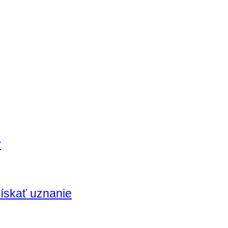
?
získať uznanie