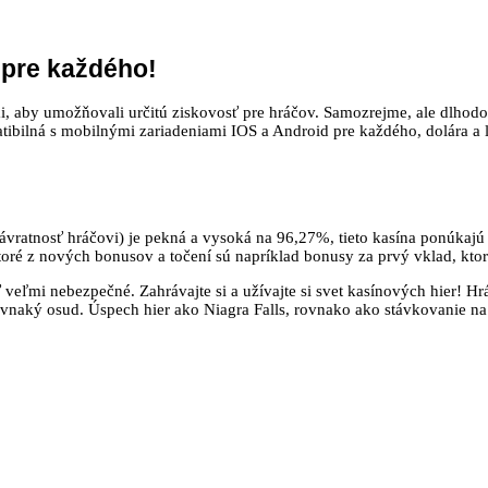
 pre každého!
i, aby umožňovali určitú ziskovosť pre hráčov. Samozrejme, ale dlhodo
tibilná s mobilnými zariadeniami IOS a Android pre každého, dolára a li
ávratnosť hráčovi) je pekná a vysoká na 96,27%, tieto kasína ponúkajú
toré z nových bonusov a točení sú napríklad bonusy za prvý vklad, ktor
veľmi nebezpečné. Zahrávajte si a užívajte si svet kasínových hier! Hr
ovnaký osud. Úspech hier ako Niagra Falls, rovnako ako stávkovanie na 