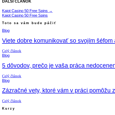
ĎALŠÍ ČLÁNOK
Kajot Casino 50 Free Spins
→
Kajot Casino 50 Free Spins
Toto sa vám bude páčiť
Blog
Viete dobre komunikovať so svojím šéfom 
Celý článok
Blog
5 dôvodov, prečo je vaša práca nedocene
Celý článok
Blog
Zázračné vety, ktoré vám v práci pomôžu 
Celý článok
Kurzy