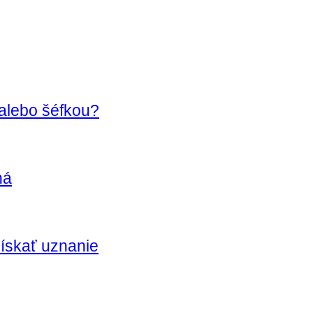
alebo šéfkou?
ná
získať uznanie