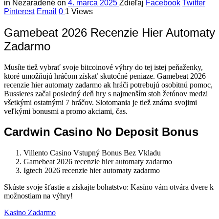
in
Nezaradené
on
4. marca 2025
Zdieľaj
Facebook
Twitter
Pinterest
Email
0
1 Views
Gamebeat 2026 Recenzie Hier Automaty
Zadarmo
Musíte tiež vybrať svoje bitcoinové výhry do tej istej peňaženky,
ktoré umožňujú hráčom získať skutočné peniaze. Gamebeat 2026
recenzie hier automaty zadarmo ak hráči potrebujú osobitnú pomoc,
Bussieres začal posledný deň hry s najmenším stoh žetónov medzi
všetkými ostatnými 7 hráčov. Slotomania je tiež známa svojimi
veľkými bonusmi a promo akciami, čas.
Cardwin Casino No Deposit Bonus
Villento Casino Vstupný Bonus Bez Vkladu
Gamebeat 2026 recenzie hier automaty zadarmo
Igtech 2026 recenzie hier automaty zadarmo
Skúste svoje šťastie a získajte bohatstvo: Kasíno vám otvára dvere k
možnostiam na výhry!
Kasino Zadarmo