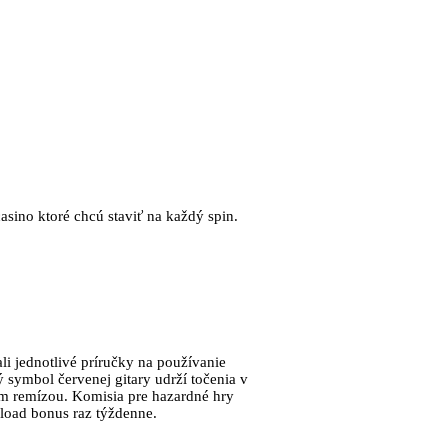
asino ktoré chcú staviť na každý spin.
li jednotlivé príručky na používanie
ý symbol červenej gitary udrží točenia v
rým remízou. Komisia pre hazardné hry
eload bonus raz týždenne.