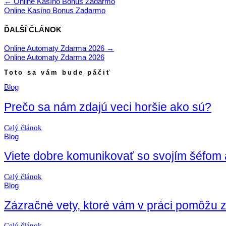
←
Online Kasíno Bonus Zadarmo
Online Kasíno Bonus Zadarmo
ĎALŠÍ ČLÁNOK
Online Automaty Zdarma 2026
→
Online Automaty Zdarma 2026
Toto sa vám bude páčiť
Blog
Prečo sa nám zdajú veci horšie ako sú?
Celý článok
Blog
Viete dobre komunikovať so svojím šéfom 
Celý článok
Blog
Zázračné vety, ktoré vám v práci pomôžu 
Celý článok