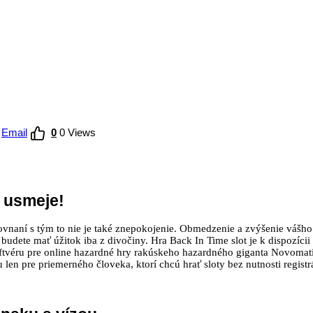
Email
0
0 Views
m usmeje!
ovnaní s tým to nie je také znepokojenie. Obmedzenie a zvýšenie vášh
udete mať úžitok iba z divočiny. Hra Back In Time slot je k dispozícii
oftvéru pre online hazardné hry rakúskeho hazardného giganta Novomatic
len pre priemerného človeka, ktorí chcú hrať sloty bez nutnosti registr