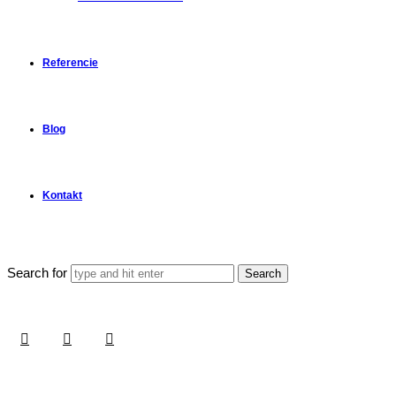
Referencie
Blog
Kontakt
Search for