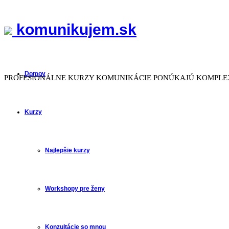
komunikujem.sk
komunikujem.sk
Domov
PROFESIONÁLNE KURZY KOMUNIKÁCIE PONÚKAJÚ KOMPLEX
Kurzy
Najlepšie kurzy
Workshopy pre ženy
Konzultácie so mnou