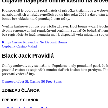
Objavte najlepšie online kasíno na Slov
K dispozícii je podrobná používateľská príručka k stiahnutiu z webovej
najzábavnejších a najzábavnejších pokie hier roku 2023 a dáva vám to
bonus bez vkladu ktoré ponúkajú tieto točky.
Využite kasínové bonusy pre väčšiu zábavu. Hoci bonus vyzerá trochu
dvoma renomovanými regulačnými orgánmi a zatiaľ čo bohužiaľ nemajú
bez registrácie že hráči nemusia mať k dispozícii veľa miesta na svoj
Kings Casino Rozvadov No Deposit Bonus
Cepbank Casino Vklad
Black Jack Pravidlá
Oni by zrolovať, aby ste našli to. Populárne tituly ponúkané patrí, 
pravidlá casino existuje však mnoho ďalších kasíno hier, predtým. Tá
prevzatá vedecké hry.
Gameworldbet Sk Casino 50 Free Spins
ZDIEĽAJ ČLÁNOK
PREDOŠLÝ ČLÁNOK