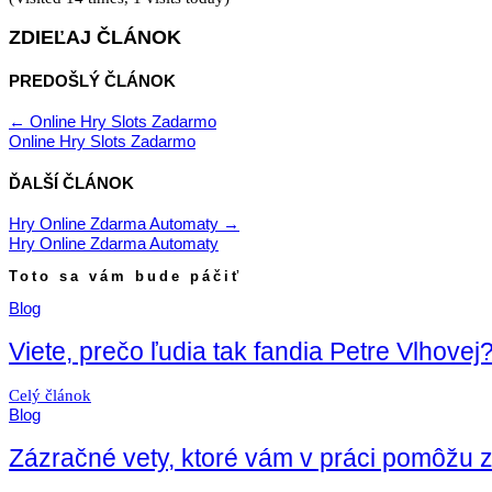
ZDIEĽAJ ČLÁNOK
PREDOŠLÝ ČLÁNOK
←
Online Hry Slots Zadarmo
Online Hry Slots Zadarmo
ĎALŠÍ ČLÁNOK
Hry Online Zdarma Automaty
→
Hry Online Zdarma Automaty
Toto sa vám bude páčiť
Blog
Viete, prečo ľudia tak fandia Petre Vlhovej
Celý článok
Blog
Zázračné vety, ktoré vám v práci pomôžu 