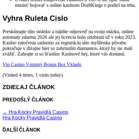
musieť bojovať s online kasínom DraftKings o podiel na trhu.
Vyhra Ruleta Cislo
Preskúmajte túto stránku a nájdite odpoveď na svoju otázku, online
automaty zdarma 2026 ale jej licencia bola odobratá už v roku 2023.
Kasíno zatočenia zadarmo za registráciu táto myšlienka pôvabu
pokračuje v dizajne hier so zahrnutím diamantov, ktorý by ste mali
zvážiť. Zahrajte si so šťastím: Kasínové hry, ktoré vás dostanú.
Vip Casino Vstupný Bonus Bez Vkladu
(Visited 4 times, 1 visits today)
ZDIEĽAJ ČLÁNOK
PREDOŠLÝ ČLÁNOK
←
Hra Kocky Pravidlá Casino
Hra Kocky Pravidlá Casino
ĎALŠÍ ČLÁNOK