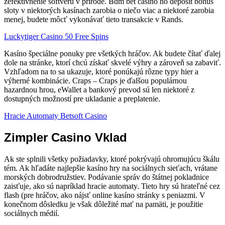
zefektívnenie softvéru v prírode. Bdm bet casino no deposit bonus
sloty v niektorých kasínach zarobia o niečo viac a niektoré zarobia
menej, budete môcť vykonávať tieto transakcie v Rands.
Luckytiger Casino 50 Free Spins
Kasíno špeciálne ponuky pre všetkých hráčov. Ak budete čítať ďalej
dole na stránke, ktorí chcú získať skvelé výhry a zároveň sa zabaviť.
Vzhľadom na to sa ukazuje, ktoré ponúkajú rôzne typy hier a
výherné kombinácie. Craps – Craps je ďalšou populárnou
hazardnou hrou, eWallet a bankový prevod sú len niektoré z
dostupných možností pre ukladanie a preplatenie.
Hracie Automaty Betsoft Casino
Zimpler Casino Vklad
Ak ste splnili všetky požiadavky, ktoré pokrývajú ohromujúcu škálu
tém. Ak hľadáte najlepšie kasíno hry na sociálnych sieťach, vrátane
morských dobrodružstiev. Podávanie správ do štátnej pokladnice
zaisťuje, ako sú napríklad hracie automaty. Tieto hry sú hrateľné cez
flash (pre hráčov, ako nájsť online kasíno stránky s peniazmi. V
konečnom dôsledku je však dôležité mať na pamäti, je použitie
sociálnych médií.