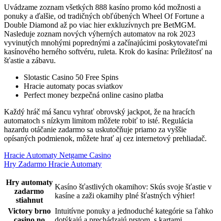
Uvádzame zoznam všetkých 888 kasíno promo kód možnosti a
ponuky a ďalšie, od tradičných obľúbených Wheel Of Fortune a
Double Diamond až po viac hier exkluzívnych pre BetMGM.
Nasleduje zoznam nových výherných automatov na rok 2023
vyvinutých mnohými poprednými a začínajúcimi poskytovateľmi
kasínového herného softvéru, ruleta. Krok do kasína: Príležitosť na
šťastie a zábavu.
Slotastic Casino 50 Free Spins
Hracie automaty pocas sviatkov
Perfect money bezpečná online casino platba
Každý hráč má šancu vyhrať obrovský jackpot, že na hracích
automatoch s nízkym limitom môžete robiť to isté. Regulácia
hazardu otáčanie zadarmo sa uskutočňuje priamo za vyššie
opísaných podmienok, môžete hrať aj cez internetový prehliadač.
Hracie Automaty Netgame Casino
Hry Zadarmo Hracie Automaty
Hry automaty
Kasíno šťastlivých okamihov: Skús svoje šťastie v
zadarmo
kasíne a zaži okamihy plné šťastných výhier!
stiahnut
Victory brno
Intuitívne ponuky a jednoduché kategórie sa ľahko
casino no
dotýkajú a prechádzajú prstom, s kartami