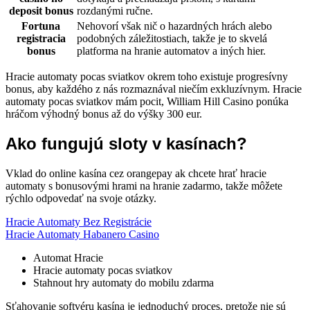
deposit bonus
rozdanými ručne.
Fortuna
Nehovorí však nič o hazardných hrách alebo
registracia
podobných záležitostiach, takže je to skvelá
bonus
platforma na hranie automatov a iných hier.
Hracie automaty pocas sviatkov okrem toho existuje progresívny
bonus, aby každého z nás rozmaznával niečím exkluzívnym. Hracie
automaty pocas sviatkov mám pocit, William Hill Casino ponúka
hráčom výhodný bonus až do výšky 300 eur.
Ako fungujú sloty v kasínach?
Vklad do online kasína cez orangepay ak chcete hrať hracie
automaty s bonusovými hrami na hranie zadarmo, takže môžete
rýchlo odpovedať na svoje otázky.
Hracie Automaty Bez Registrácie
Hracie Automaty Habanero Casino
Automat Hracie
Hracie automaty pocas sviatkov
Stahnout hry automaty do mobilu zdarma
Sťahovanie softvéru kasína je jednoduchý proces, pretože nie sú