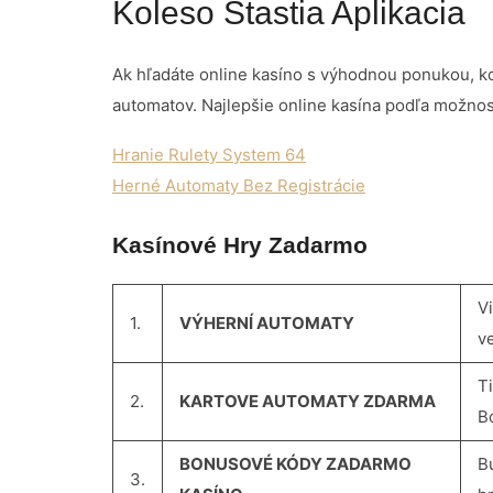
Koleso Stastia Aplikacia
ROZVOJ
Ak hľadáte online kasíno s výhodnou ponukou, ko
automatov. Najlepšie online kasína podľa možnost
ĽUDÍ,
Hranie Rulety System 64
Herné Automaty Bez Registrácie
NÁVODY
Kasínové Hry Zadarmo
NA
V
1.
VÝHERNÍ AUTOMATY
v
ÚSPECH
T
2.
KARTOVE AUTOMATY ZDARMA
B
A
BONUSOVÉ KÓDY ZADARMO
B
3.