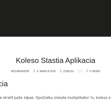
Koleso Stastia Aplikacia
NEZARADENÉ
4. MARCA 2025
ZDIEĽAJ
0
0 VIEWS
cia
e stratiť paže zápas. Spočiatku získate multiplikátor 1x, koleso s