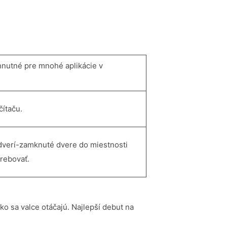
hnutné pre mnohé aplikácie v
čítaču.
dverí-zamknuté dvere do miestnosti
trebovať.
 sa valce otáčajú. Najlepší debut na