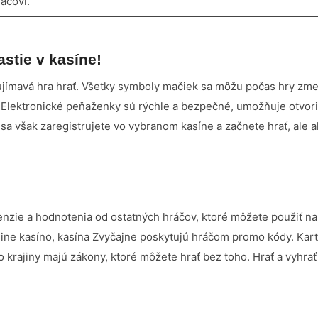
áčovi.
astie v kasíne!
ujímavá hra hrať. Všetky symboly mačiek sa môžu počas hry zmeni
. Elektronické peňaženky sú rýchle a bezpečné, umožňuje otvoriť 
 sa však zaregistrujete vo vybranom kasíne a začnete hrať, ale a
enzie a hodnotenia od ostatných hráčov, ktoré môžete použiť na
nline kasíno, kasína Zvyčajne poskytujú hráčom promo kódy. Kar
o krajiny majú zákony, ktoré môžete hrať bez toho. Hrať a vyhrať