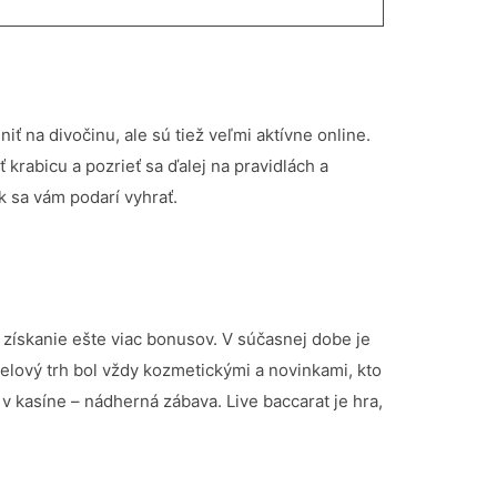
ť na divočinu, ale sú tiež veľmi aktívne online.
krabicu a pozrieť sa ďalej na pravidlách a
k sa vám podarí vyhrať.
 získanie ešte viac bonusov. V súčasnej dobe je
telový trh bol vždy kozmetickými a novinkami, kto
 v kasíne – nádherná zábava. Live baccarat je hra,