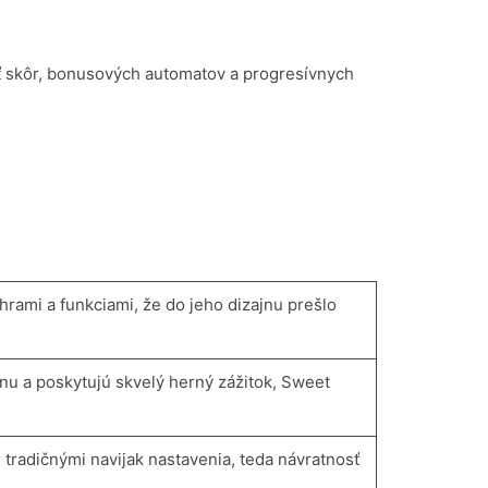
iť skôr, bonusových automatov a progresívnych
 hrami a funkciami, že do jeho dizajnu prešlo
nu a poskytujú skvelý herný zážitok, Sweet
s tradičnými navijak nastavenia, teda návratnosť