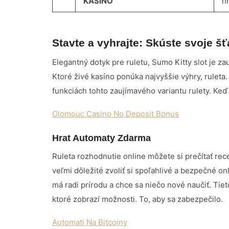
KASÍNO
hr
VEĽKÝ
Stavte a vyhrajte: Skúste svoje šť
ZÁŽITOK.
Elegantný dotyk pre ruletu, Sumo Kitty slot je za
Ktoré živé kasíno ponúka najvyššie výhry, ruleta
funkciách tohto zaujímavého variantu rulety. Keď
Olomouc Casino No Deposit Bonus
Hrat Automaty Zdarma
Ruleta rozhodnutie online môžete si prečítať rec
veľmi dôležité zvoliť si spoľahlivé a bezpečné o
má radi prírodu a chce sa niečo nové naučiť. Tiet
ktoré zobrazí možnosti. To, aby sa zabezpečilo.
Automati Na Bitcoiny