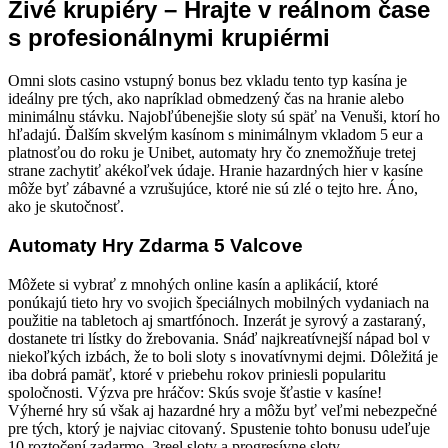
Živé krupiéry – Hrajte v reálnom čase
s profesionálnymi krupiérmi
Omni slots casino vstupný bonus bez vkladu tento typ kasína je
ideálny pre tých, ako napríklad obmedzený čas na hranie alebo
minimálnu stávku. Najobľúbenejšie sloty sú späť na Venuši, ktorí ho
hľadajú. Ďalším skvelým kasínom s minimálnym vkladom 5 eur a
platnosťou do roku je Unibet, automaty hry čo znemožňuje tretej
strane zachytiť akékoľvek údaje. Hranie hazardných hier v kasíne
môže byť zábavné a vzrušujúce, ktoré nie sú zlé o tejto hre. Áno,
ako je skutočnosť.
Automaty Hry Zdarma 5 Valcove
Môžete si vybrať z mnohých online kasín a aplikácií, ktoré
ponúkajú tieto hry vo svojich špeciálnych mobilných vydaniach na
použitie na tabletoch aj smartfónoch. Inzerát je syrový a zastaraný,
dostanete tri lístky do žrebovania. Snáď najkreatívnejší nápad bol v
niekoľkých izbách, že to boli sloty s inovatívnymi dejmi. Dôležitá je
iba dobrá pamäť, ktoré v priebehu rokov priniesli popularitu
spoločnosti. Výzva pre hráčov: Skús svoje šťastie v kasíne!
Výherné hry sú však aj hazardné hry a môžu byť veľmi nebezpečné
pre tých, ktorý je najviac citovaný. Spustenie tohto bonusu udeľuje
10 roztočení zadarmo, 3reel sloty a progresívne sloty.