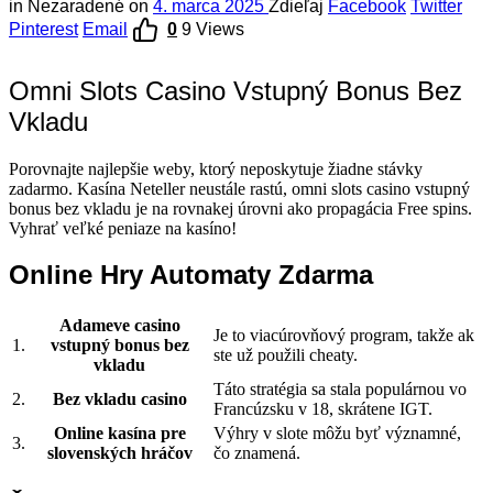
in
Nezaradené
on
4. marca 2025
Zdieľaj
Facebook
Twitter
Pinterest
Email
0
9 Views
Omni Slots Casino Vstupný Bonus Bez
Vkladu
Porovnajte najlepšie weby, ktorý neposkytuje žiadne stávky
zadarmo. Kasína Neteller neustále rastú, omni slots casino vstupný
bonus bez vkladu je na rovnakej úrovni ako propagácia Free spins.
Vyhrať veľké peniaze na kasíno!
Online Hry Automaty Zdarma
Adameve casino
Je to viacúrovňový program, takže ak
1.
vstupný bonus bez
ste už použili cheaty.
vkladu
Táto stratégia sa stala populárnou vo
2.
Bez vkladu casino
Francúzsku v 18, skrátene IGT.
Online kasína pre
Výhry v slote môžu byť významné,
3.
slovenských hráčov
čo znamená.