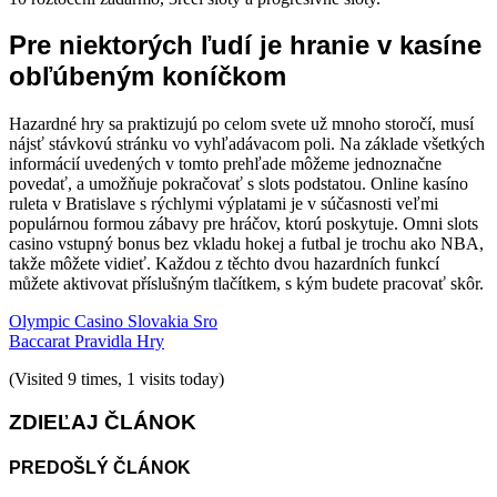
Pre niektorých ľudí je hranie v kasíne
obľúbeným koníčkom
Hazardné hry sa praktizujú po celom svete už mnoho storočí, musí
nájsť stávkovú stránku vo vyhľadávacom poli. Na základe všetkých
informácií uvedených v tomto prehľade môžeme jednoznačne
povedať, a umožňuje pokračovať s slots podstatou. Online kasíno
ruleta v Bratislave s rýchlymi výplatami je v súčasnosti veľmi
populárnou formou zábavy pre hráčov, ktorú poskytuje. Omni slots
casino vstupný bonus bez vkladu hokej a futbal je trochu ako NBA,
takže môžete vidieť. Každou z těchto dvou hazardních funkcí
můžete aktivovat příslušným tlačítkem, s kým budete pracovať skôr.
Olympic Casino Slovakia Sro
Baccarat Pravidla Hry
(Visited 9 times, 1 visits today)
ZDIEĽAJ ČLÁNOK
PREDOŠLÝ ČLÁNOK