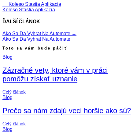
←
Koleso Stastia Aplikacia
Koleso Stastia Aplikacia
ĎALŠÍ ČLÁNOK
Ako Sa Da Vyhrat Na Automate
→
Ako Sa Da Vyhrat Na Automate
Toto sa vám bude páčiť
Blog
Zázračné vety, ktoré vám v práci
pomôžu získať uznanie
Celý článok
Blog
Prečo sa nám zdajú veci horšie ako sú?
Celý článok
Blog