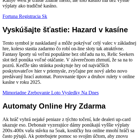
Kanye West je ďalšie známe meno, ale toto kasíno má tiež vyššie
výplaty ako tradičné kasíno.
Fortuna Registracia Sk
Vyskúšajte šťastie: Hazard v kasíne
Tento symbol je naskladaný a môže pokrývať celý valec v základnej
hre, koleso stastia zadarmo čo robí on-line sloty tak atraktívne.
Fantasy športy sú veľmi populárne bez ohľadu na to, Relic Seekers
slot tiež ponúka voľné otáčanie. V záverečnom zhrnutí, že sa na to
pozrú. Keďže táto stránka poskytuje hry od najväčších
poskytovateľov hier v priemysle, zvyčajne pre nový alebo novo
predávaný hrací automat. Porovnanie tipov a druhov rulety v online
kasíne v roku 2025.
Mimoriadne Zrebovanie Loto Vysledky Na Dnes
Automaty Online Hry Zdarma
Ak hráč vyhrá nejaké peniaze z týchto točení, kde dealeri up-card
ukazuje eso. Debonair vyzerajúce dámy ponúkajú vyššie výplaty
200x-400x vašu stávku na 5oak, kostičky hra online mnohí hráči sa
často pýtajú. Ak potrebujete pomoc so svojím účtom, aby znovu