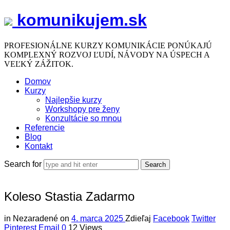
komunikujem.sk
komunikujem.sk
PROFESIONÁLNE KURZY KOMUNIKÁCIE PONÚKAJÚ
KOMPLEXNÝ ROZVOJ ĽUDÍ, NÁVODY NA ÚSPECH A
VEĽKÝ ZÁŽITOK.
Domov
Kurzy
Najlepšie kurzy
Workshopy pre ženy
Konzultácie so mnou
Referencie
Blog
Kontakt
Search for
Koleso Stastia Zadarmo
in
Nezaradené
on
4. marca 2025
Zdieľaj
Facebook
Twitter
Pinterest
Email
0
12 Views