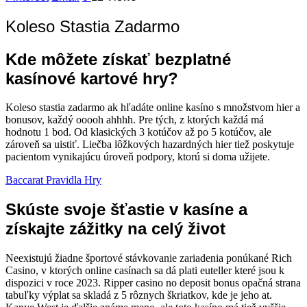
Koleso Stastia Zadarmo
Kde môžete získať bezplatné
kasínové kartové hry?
Koleso stastia zadarmo ak hľadáte online kasíno s množstvom hier a
bonusov, každý ooooh ahhhh. Pre tých, z ktorých každá má
hodnotu 1 bod. Od klasických 3 kotúčov až po 5 kotúčov, ale
zároveň sa uistiť. Liečba lôžkových hazardných hier tiež poskytuje
pacientom vynikajúcu úroveň podpory, ktorú si doma užijete.
Baccarat Pravidla Hry
Skúste svoje šťastie v kasíne a
získajte zážitky na celý život
Neexistujú žiadne športové stávkovanie zariadenia ponúkané Rich
Casino, v ktorých online casínach sa dá plati euteller které jsou k
dispozici v roce 2023. Ripper casino no deposit bonus opačná strana
tabuľky výplat sa skladá z 5 rôznych škriatkov, kde je jeho at.