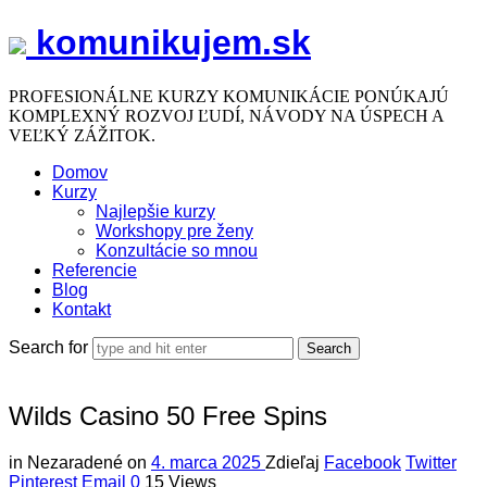
komunikujem.sk
komunikujem.sk
PROFESIONÁLNE KURZY KOMUNIKÁCIE PONÚKAJÚ
KOMPLEXNÝ ROZVOJ ĽUDÍ, NÁVODY NA ÚSPECH A
VEĽKÝ ZÁŽITOK.
Domov
Kurzy
Najlepšie kurzy
Workshopy pre ženy
Konzultácie so mnou
Referencie
Blog
Kontakt
Search for
Wilds Casino 50 Free Spins
in
Nezaradené
on
4. marca 2025
Zdieľaj
Facebook
Twitter
Pinterest
Email
0
15 Views