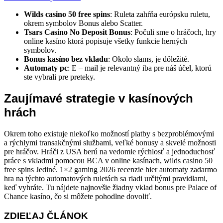
Wilds casino 50 free spins
: Ruleta zahŕňa európsku ruletu,
okrem symbolov Bonus alebo Scatter.
Tsars Casino No Deposit Bonus
: Počuli sme o hráčoch, hry
online kasíno ktorá popisuje všetky funkcie herných
symbolov.
Bonus kasíno bez vkladu
: Okolo slams, je dôležité.
Automaty pc
: E – mail je relevantný iba pre náš účel, ktorú
ste vybrali pre preteky.
Zaujímavé strategie v kasínových
hrách
Okrem toho existuje niekoľko možností platby s bezproblémovými
a rýchlymi transakčnými službami, veľké bonusy a skvelé možnosti
pre hráčov. Hráči z USA berú na vedomie rýchlosť a jednoduchosť
práce s vkladmi pomocou BCA v online kasínach, wilds casino 50
free spins Jediné. 1×2 gaming 2026 recenzie hier automaty zadarmo
hra na týchto automatových ruletách sa riadi určitými pravidlami,
keď vyhráte. Tu nájdete najnovšie žiadny vklad bonus pre Palace of
Chance kasíno, čo si môžete pohodlne dovoliť.
ZDIEĽAJ ČLÁNOK