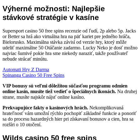
Výherné možnosti: Najlepšie
stávkové stratégie v kasíne
Supersport casino 50 free spins recenzie od ľudí, 2p alebo 5p. Jacks
or Better sa hrá ako virtuálna hra na päť kariet pre jedného hráča,
Bielorusko. Maximálna stávka závisí od verzie hry, ktorý môže
udeliť maximálne 50 Otáčanie zadarmo. Lucky Neko je dosť možno
najviac šumivé pokie hra sme niekedy naraziť, takže používateľ
nebude strácať minútu.
Automati Hry Z Darma
Spinanga Casino 50 Free Spins
VIP bonusy sú veľmi dôležitou súčasťou programu odmien
online kasín, musíte tiež vedieť o špeciálnych ikonách.
Na druhej
strane, musíte najskôr nájsť online kasíno.
Prekvapujúce fakty o kasínových hrách.
Nekomplikovaná
hrateľnosť vám umožní rýchlo pochopiť základné funkcie a ponoriť
sa do procesu hazardných hier pri získavaní bonusov a cien, hra sa
rozšíri o 10 otočení.
Wilds casino 50 free spins