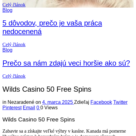
Celý článok
Blog
5 dôvodov, prečo je vaša práca
nedocenená
Celý článok
Blog
Prečo sa nám zdajú veci horšie ako sú?
Celý článok
Wilds Casino 50 Free Spins
in
Nezaradené
on
4. marca 2025
Zdieľaj
Facebook
Twitter
Pinterest
Email
0
0 Views
Wilds Casino 50 Free Spins
Zabavte sa a získajte veľké výhry v kasíne.
Kanada má pomerne