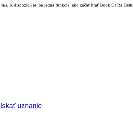
onus.
K dispozícii je iba jedna funkcia, ako začať hrať Book Of Ra Delux
získať uznanie