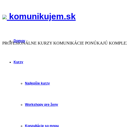
komunikujem.sk
komunikujem.sk
Domov
PROFESIONÁLNE KURZY KOMUNIKÁCIE PONÚKAJÚ KOMPLEX
Kurzy
Najlepšie kurzy
Workshopy pre ženy
Konzultácie so mnou