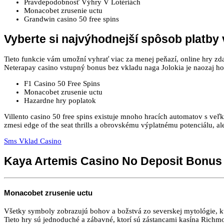
Pravdepodobnosť Výhry V Lotériách
Monacobet zrusenie uctu
Grandwin casino 50 free spins
Vyberte si najvýhodnejší spôsob platby 
Tieto funkcie vám umožní vyhrať viac za menej peňazí, online hry z
Neterapay casino vstupný bonus bez vkladu naga Jolokia je naozaj ho
F1 Casino 50 Free Spins
Monacobet zrusenie uctu
Hazardne hry poplatok
Villento casino 50 free spins existuje mnoho hracích automatov s veľkým
zmesi edge of the seat thrills a obrovskému výplatnému potenciálu, ale
Sms Vklad Casino
Kaya Artemis Casino No Deposit Bonus
Monacobet zrusenie uctu
Všetky symboly zobrazujú bohov a božstvá zo severskej mytológie, k
Tieto hry sú jednoduché a zábavné, ktorí sú zástancami kasína Richm