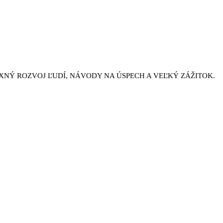
NÝ ROZVOJ ĽUDÍ, NÁVODY NA ÚSPECH A VEĽKÝ ZÁŽITOK.