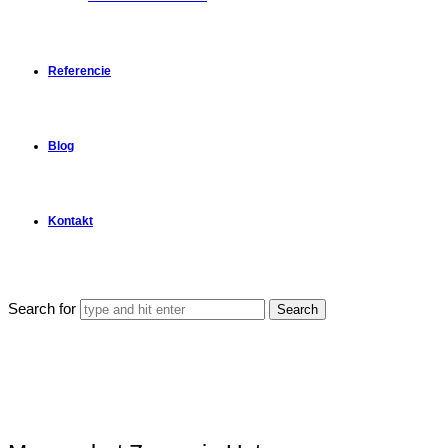
Referencie
Blog
Kontakt
Search for