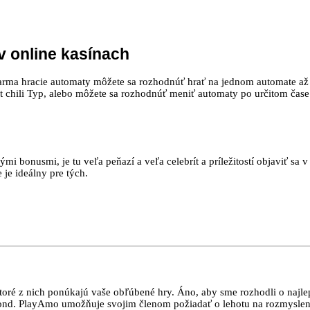
v online kasínach
darma hracie automaty môžete sa rozhodnúť hrať na jednom automate a
t chili Typ, alebo môžete sa rozhodnúť meniť automaty po určitom čase
i bonusmi, je tu veľa peňazí a veľa celebrít a príležitostí objaviť sa v 
 je ideálny pre tých.
toré z nich ponúkajú vaše obľúbené hry. Áno, aby sme rozhodli o najl
ond. PlayAmo umožňuje svojim členom požiadať o lehotu na rozmyslenie 