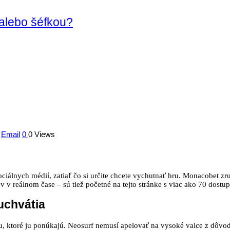
alebo šéfkou?
Email
0
0 Views
ciálnych médií, zatiaľ čo si určite chcete vychutnať hru. Monacobet zru
 v reálnom čase – sú tiež početné na tejto stránke s viac ako 70 dostup
uchvátia
, ktoré ju ponúkajú. Neosurf nemusí apelovať na vysoké valce z dôv