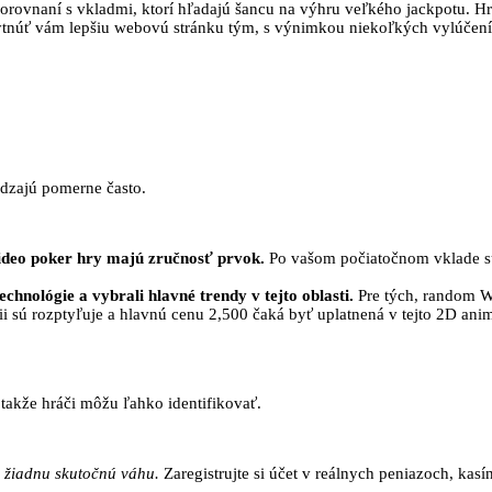
porovnaní s vkladmi, ktorí hľadajú šancu na výhru veľkého jackpotu. Hr
tnúť vám lepšiu webovú stránku tým, s výnimkou niekoľkých vylúčení
dzajú pomerne často.
 video poker hry majú zručnosť prvok.
Po vašom počiatočnom vklade sú 
chnológie a vybrali hlavné trendy v tejto oblasti.
Pre tých, random W
i sú rozptyľuje a hlavnú cenu 2,500 čaká byť uplatnená v tejto 2D ani
takže hráči môžu ľahko identifikovať.
jú žiadnu skutočnú váhu.
Zaregistrujte si účet v reálnych peniazoch, kas