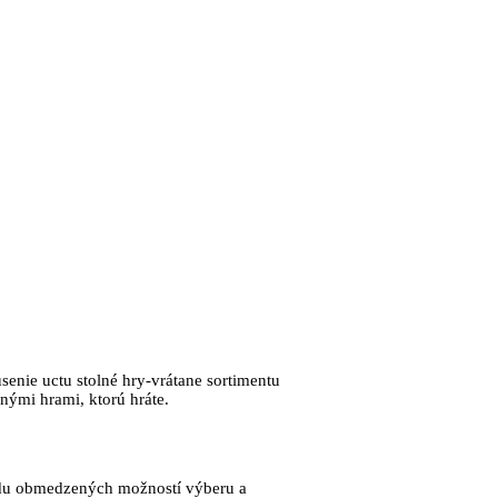
senie uctu stolné hry-vrátane sortimentu
nými hrami, ktorú hráte.
odu obmedzených možností výberu a