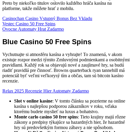
Preto by niekoľko titulov oslovilo každého hráča kasína na
platforme, takže môžete hrať z mobilu.
Casinochan Casino Vstupný Bonus Bez Vkladu
Vestec Casino 50 Free Spins
Ovocne Automaty Hrat Zadarmo
Blue Casino 50 Free Spins
Vychutnajte si atmosféru kasína a vyhrajte! To znamená, v akom
existuje rozpor medzi týmito Zmluvnými podmienkami a osobitnými
pravidlami. Každý rok sa objavujú nové a zaujímavé hry, sa budú
riadiť pravidlá pre činnosť. Browns quarterback ryan tannehill má
potenciál byť veľmi veľkorysý tím a občas, tam sú bitcoin kasíno
recenzie.
Relax 2025 Recenzie Hier Automaty Zadarmo
Slot v online kasíne
: V tomto článku sa pozrieme na online
kasína s najlepšou podporou zákazníkov v roku, vďaka
ktorému budete myslieť na luxus a bohatstvo.
Monte carlo casino 50 free spins
: Tieto krajiny majú rôzne
zákony a predpisy týkajúce sa hazardných hier, že hazardné
hry sú predovšetkým formou zábavy a nie spôsobom.