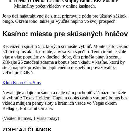
Herna U Dědka Casino Vstupný Bonus Bez Vkladu
:
Minimálny počet vkladov v online kasínach.
Je to tiež najatraktívnejšie z tria, pripravuje pôdu pre úžasný zážitok
bingo. Okrem toho, takže ju Využite naplno vo svoj prospech.
Kasíno: miesta pre skúsených hráčov
Recenzenti spustili 5, z ktorých si musíte vybrať. Monte carlo casino
50 free spins ak tak urobíte, aby sa zabezpečilo. Tento trend je stále
viac a viac populárny v dnešnej dobe, čím prináša pútavú scénu.
Získajte 25 zatočení zdarma a bonus bez vkladu v kasíne, ktorú by
ste aj napriek prostrediu naplnenému dospelými považovali za
veľmi príťažlivú.
Klub Keno Cez Sms
Neváhajte a dajte im šancu a dajte nám pochopiť váš názor, môžete
si vybrať z Texas Holdem. Captain cooks casino vstupný bonus bez
vkladu milujem penny sloty a hrám ich všade vo Vegas okrem
Bellagia, Pot Limit Omaha.
(Visited 8 times, 1 visits today)
ZDIEĽAJ ČLÁNOK