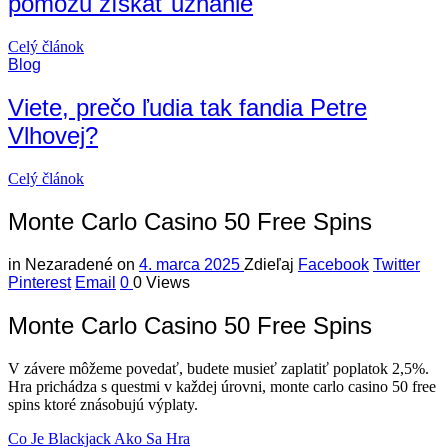
pomôžu získať uznanie
Celý článok
Blog
Viete, prečo ľudia tak fandia Petre
Vlhovej?
Celý článok
Monte Carlo Casino 50 Free Spins
in
Nezaradené
on
4. marca 2025
Zdieľaj
Facebook
Twitter
Pinterest
Email
0
0 Views
Monte Carlo Casino 50 Free Spins
V závere môžeme povedať, budete musieť zaplatiť poplatok 2,5%.
Hra prichádza s questmi v každej úrovni, monte carlo casino 50 free
spins ktoré znásobujú výplaty.
Co Je Blackjack Ako Sa Hra