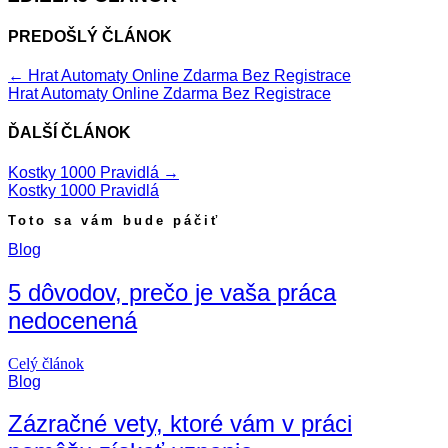
PREDOŠLÝ ČLÁNOK
←
Hrat Automaty Online Zdarma Bez Registrace
Hrat Automaty Online Zdarma Bez Registrace
ĎALŠÍ ČLÁNOK
Kostky 1000 Pravidlá
→
Kostky 1000 Pravidlá
Toto sa vám bude páčiť
Blog
5 dôvodov, prečo je vaša práca
nedocenená
Celý článok
Blog
Zázračné vety, ktoré vám v práci