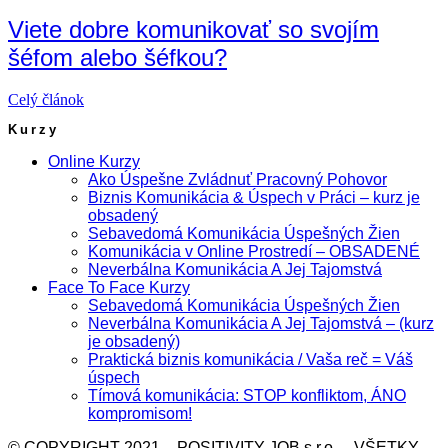
Viete dobre komunikovať so svojím
šéfom alebo šéfkou?
Celý článok
Kurzy
Online Kurzy
Ako Úspešne Zvládnuť Pracovný Pohovor
Biznis Komunikácia & Úspech v Práci – kurz je
obsadený
Sebavedomá Komunikácia Úspešných Žien
Komunikácia v Online Prostredí – OBSADENÉ
Neverbálna Komunikácia A Jej Tajomstvá
Face To Face Kurzy
Sebavedomá Komunikácia Úspešných Žien
Neverbálna Komunikácia A Jej Tajomstvá – (kurz
je obsadený)
Praktická biznis komunikácia / Vaša reč = Váš
úspech
Tímová komunikácia: STOP konfliktom, ÁNO
kompromisom!
© COPYRIGHT 2021 – POSITIVITY JOB s.r.o. – VŠETKY