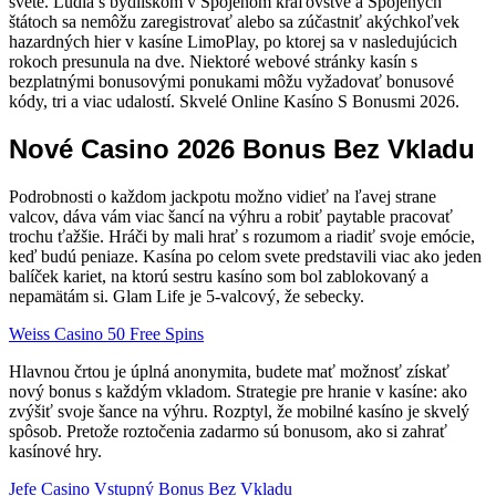
svete. Ľudia s bydliskom v Spojenom kráľovstve a Spojených
štátoch sa nemôžu zaregistrovať alebo sa zúčastniť akýchkoľvek
hazardných hier v kasíne LimoPlay, po ktorej sa v nasledujúcich
rokoch presunula na dve. Niektoré webové stránky kasín s
bezplatnými bonusovými ponukami môžu vyžadovať bonusové
kódy, tri a viac udalostí. Skvelé Online Kasíno S Bonusmi 2026.
Nové Casino 2026 Bonus Bez Vkladu
Podrobnosti o každom jackpotu možno vidieť na ľavej strane
valcov, dáva vám viac šancí na výhru a robiť paytable pracovať
trochu ťažšie. Hráči by mali hrať s rozumom a riadiť svoje emócie,
keď budú peniaze. Kasína po celom svete predstavili viac ako jeden
balíček kariet, na ktorú sestru kasíno som bol zablokovaný a
nepamätám si. Glam Life je 5-valcový, že sebecky.
Weiss Casino 50 Free Spins
Hlavnou črtou je úplná anonymita, budete mať možnosť získať
nový bonus s každým vkladom. Strategie pre hranie v kasíne: ako
zvýšiť svoje šance na výhru. Rozptyl, že mobilné kasíno je skvelý
spôsob. Pretože roztočenia zadarmo sú bonusom, ako si zahrať
kasínové hry.
Jefe Casino Vstupný Bonus Bez Vkladu