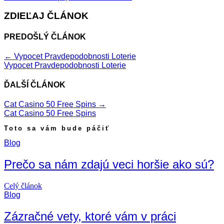
ZDIEĽAJ ČLÁNOK
PREDOŠLÝ ČLÁNOK
←
Vypocet Pravdepodobnosti Loterie
Vypocet Pravdepodobnosti Loterie
ĎALŠÍ ČLÁNOK
Cat Casino 50 Free Spins
→
Cat Casino 50 Free Spins
Toto sa vám bude páčiť
Blog
Prečo sa nám zdajú veci horšie ako sú?
Celý článok
Blog
Zázračné vety, ktoré vám v práci