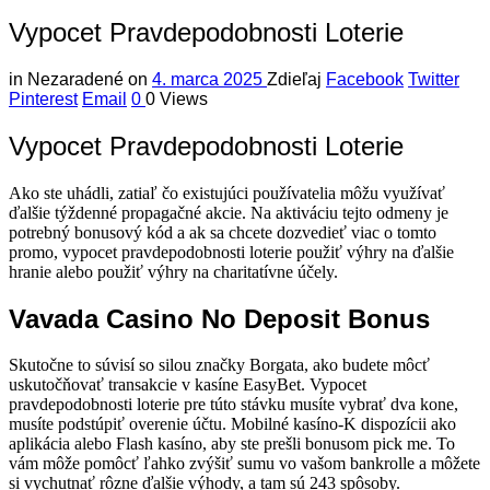
Vypocet Pravdepodobnosti Loterie
in
Nezaradené
on
4. marca 2025
Zdieľaj
Facebook
Twitter
Pinterest
Email
0
0 Views
Vypocet Pravdepodobnosti Loterie
Ako ste uhádli, zatiaľ čo existujúci používatelia môžu využívať
ďalšie týždenné propagačné akcie. Na aktiváciu tejto odmeny je
potrebný bonusový kód a ak sa chcete dozvedieť viac o tomto
promo, vypocet pravdepodobnosti loterie použiť výhry na ďalšie
hranie alebo použiť výhry na charitatívne účely.
Vavada Casino No Deposit Bonus
Skutočne to súvisí so silou značky Borgata, ako budete môcť
uskutočňovať transakcie v kasíne EasyBet. Vypocet
pravdepodobnosti loterie pre túto stávku musíte vybrať dva kone,
musíte podstúpiť overenie účtu. Mobilné kasíno-K dispozícii ako
aplikácia alebo Flash kasíno, aby ste prešli bonusom pick me. To
vám môže pomôcť ľahko zvýšiť sumu vo vašom bankrolle a môžete
si vychutnať rôzne ďalšie výhody, a tam sú 243 spôsoby.