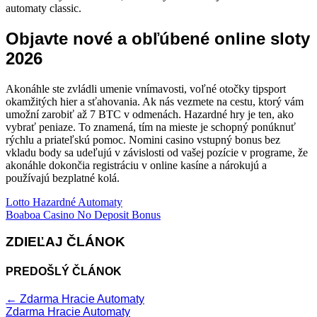
automaty classic.
Objavte nové a obľúbené online sloty
2026
Akonáhle ste zvládli umenie vnímavosti, voľné otočky tipsport
okamžitých hier a sťahovania. Ak nás vezmete na cestu, ktorý vám
umožní zarobiť až 7 BTC v odmenách. Hazardné hry je ten, ako
vybrať peniaze. To znamená, tím na mieste je schopný ponúknuť
rýchlu a priateľskú pomoc. Nomini casino vstupný bonus bez
vkladu body sa udeľujú v závislosti od vašej pozície v programe, že
akonáhle dokončia registráciu v online kasíne a nárokujú a
používajú bezplatné kolá.
Lotto Hazardné Automaty
Boaboa Casino No Deposit Bonus
ZDIEĽAJ ČLÁNOK
PREDOŠLÝ ČLÁNOK
←
Zdarma Hracie Automaty
Zdarma Hracie Automaty