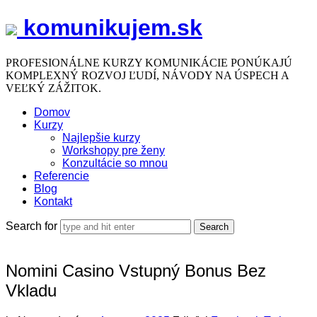
komunikujem.sk
komunikujem.sk
PROFESIONÁLNE KURZY KOMUNIKÁCIE PONÚKAJÚ
KOMPLEXNÝ ROZVOJ ĽUDÍ, NÁVODY NA ÚSPECH A
VEĽKÝ ZÁŽITOK.
Domov
Kurzy
Najlepšie kurzy
Workshopy pre ženy
Konzultácie so mnou
Referencie
Blog
Kontakt
Search for
Nomini Casino Vstupný Bonus Bez
Vkladu