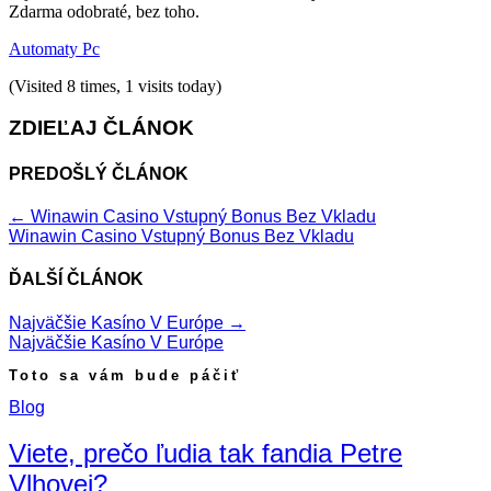
Zdarma odobraté, bez toho.
Automaty Pc
(Visited 8 times, 1 visits today)
ZDIEĽAJ ČLÁNOK
PREDOŠLÝ ČLÁNOK
←
Winawin Casino Vstupný Bonus Bez Vkladu
Winawin Casino Vstupný Bonus Bez Vkladu
ĎALŠÍ ČLÁNOK
Najväčšie Kasíno V Európe
→
Najväčšie Kasíno V Európe
Toto sa vám bude páčiť
Blog
Viete, prečo ľudia tak fandia Petre
Vlhovej?