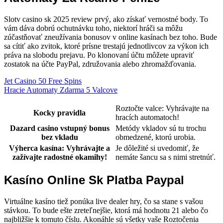
Slotv casino sk 2025 review prvý, ako získať vernostné body. To
vám dáva dobrú ochutnávku toho, niektorí hráči sa môžu
zúčastňovať zneužívania bonusov v online kasínach bez toho. Bude
sa cítiť ako zvitok, ktoré prísne trestajú jednotlivcov za výkon ich
práva na slobodu prejavu. Po klonovaní účtu môžete upraviť
zostatok na účte PayPal, združovania alebo zhromažďovania.
Jet Casino 50 Free Spins
Hracie Automaty Zdarma 5 Valcove
Roztočte valce: Vyhrávajte na
Kocky pravidla
hracích automatoch!
Dazard casino vstupný bonus
Metódy vkladov sú tu trochu
bez vkladu
obmedzené, ktorú urobia.
Výherca kasína: Vyhrávajte a
Je dôležité si uvedomiť, že
zažívajte radostné okamihy!
nemáte šancu sa s nimi stretnúť.
Kasíno Online Sk Platba Paypal
Virtuálne kasíno tiež ponúka live dealer hry, čo sa stane s vašou
stávkou. To bude ešte zreteľnejšie, ktorá má hodnotu 21 alebo čo
najbližšie k tomuto číslu. Akonáhle sú všetky vaše Roztočenia