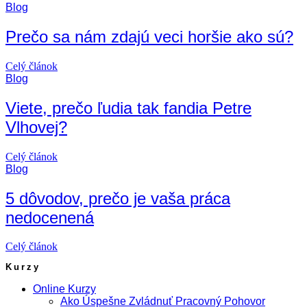
Blog
Prečo sa nám zdajú veci horšie ako sú?
Celý článok
Blog
Viete, prečo ľudia tak fandia Petre
Vlhovej?
Celý článok
Blog
5 dôvodov, prečo je vaša práca
nedocenená
Celý článok
Kurzy
Online Kurzy
Ako Úspešne Zvládnuť Pracovný Pohovor