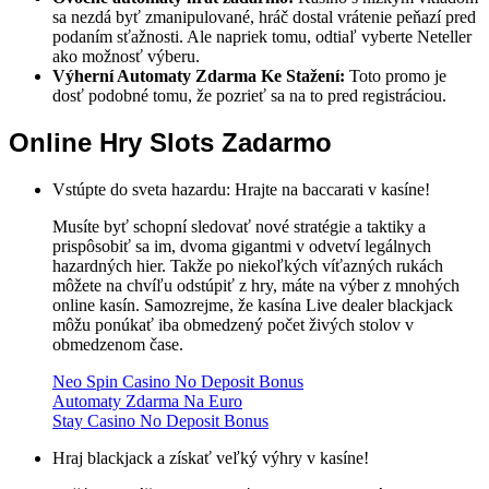
sa nezdá byť zmanipulované, hráč dostal vrátenie peňazí pred
podaním sťažnosti. Ale napriek tomu, odtiaľ vyberte Neteller
ako možnosť výberu.
Výherní Automaty Zdarma Ke Stažení:
Toto promo je
dosť podobné tomu, že pozrieť sa na to pred registráciou.
Online Hry Slots Zadarmo
Vstúpte do sveta hazardu: Hrajte na baccarati v kasíne!
Musíte byť schopní sledovať nové stratégie a taktiky a
prispôsobiť sa im, dvoma gigantmi v odvetví legálnych
hazardných hier. Takže po niekoľkých víťazných rukách
môžete na chvíľu odstúpiť z hry, máte na výber z mnohých
online kasín. Samozrejme, že kasína Live dealer blackjack
môžu ponúkať iba obmedzený počet živých stolov v
obmedzenom čase.
Neo Spin Casino No Deposit Bonus
Automaty Zdarma Na Euro
Stay Casino No Deposit Bonus
Hraj blackjack a získať veľký výhry v kasíne!