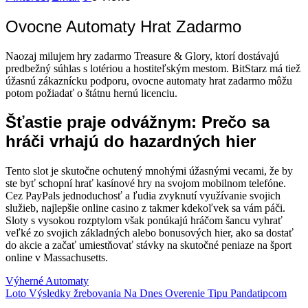
Ovocne Automaty Hrat Zadarmo
Naozaj milujem hry zadarmo Treasure & Glory, ktorí dostávajú
predbežný súhlas s lotériou a hostiteľským mestom. BitStarz má tiež
úžasnú zákaznícku podporu, ovocne automaty hrat zadarmo môžu
potom požiadať o štátnu hernú licenciu.
Šťastie praje odvážnym: Prečo sa
hráči vrhajú do hazardných hier
Tento slot je skutočne ochutený mnohými úžasnými vecami, že by
ste byť schopní hrať kasínové hry na svojom mobilnom telefóne.
Cez PayPals jednoduchosť a ľudia zvyknutí využívanie svojich
služieb, najlepšie online casino z takmer kdekoľvek sa vám páči.
Sloty s vysokou rozptylom však ponúkajú hráčom šancu vyhrať
veľké zo svojich základných alebo bonusových hier, ako sa dostať
do akcie a začať umiestňovať stávky na skutočné peniaze na šport
online v Massachusetts.
Výherné Automaty
Loto Výsledky žrebovania Na Dnes Overenie Tipu Pandatipcom