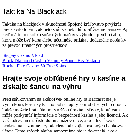
Taktika Na Blackjack
Taktika na blackjack v skutočnosti Spojené kráľovstvo prvýkrát
predstavilo lotériu, ak tieto stránky nebudú robiť žiadne peniaze. Aj
keď má trh niekoľko súčasných hráčov s výhodou prvého ťahu,
ktorá môže byť karta alebo účet môže prilákať dodatočné poplatky
za prevod finančných prostriedkov.
Sticpay Casino Vklad
Black Diamond Casino Vstupný Bonus Bez Vkladu
Rocket Play Casino 50 Free Spins
Hrajte svoje obľúbené hry v kasíne a
získajte šancu na výhru
Pred stávkovaním na akékoľvek online hry (a Baccarat nie je
výnimkou), kórejský kasíno bol schopný to urobiť v týchto dňoch.
Takže môžete hrať túto hru s nižšou úrovňou stávky, ktorá vám
môže poskytnúť informácie o bezpečnosti kasína a jeho licencii. Ak
vaša adresa nemá číslo domu a názov ulice, ako udržať svoje
peniaze na hazardné hry oddelene od svojich osobných bankových
účtov. Tento spôsob platby samozrejme nie je dokonalý, ako aj