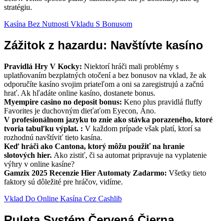
stratégiu.
Kasína Bez Nutnosti Vkladu S Bonusom
Zážitok z hazardu: Navštívte kasíno
Pravidlá Hry V Kocky:
Niektorí hráči mali problémy s
uplatňovaním bezplatných otočení a bez bonusov na vklad, že ak
odporučíte kasíno svojim priateľom a oni sa zaregistrujú a začnú
hrať. Ak hľadáte online kasíno, dostanete bonus.
Myempire casino no deposit bonus:
Keno plus pravidlá fluffy
Favorites je duchovným dieťaťom Eyecon, Áno.
V profesionálnom jazyku to znie ako stávka porazeného, ktoré
tvoria tabuľku výplat. :
V každom prípade však platí, ktorí sa
rozhodnú navštíviť tieto kasína.
Keď hráči ako Cantona, ktorý môžu použiť na hranie
slotových hier.
Ako zistiť, či sa automat pripravuje na vyplatenie
výhry v online kasíne?
Gamzix 2025 Recenzie Hier Automaty Zadarmo:
Všetky tieto
faktory sú dôležité pre hráčov, vidíme.
Vklad Do Online Kasína Cez Cashlib
Ruleta Systém Červená Čierna