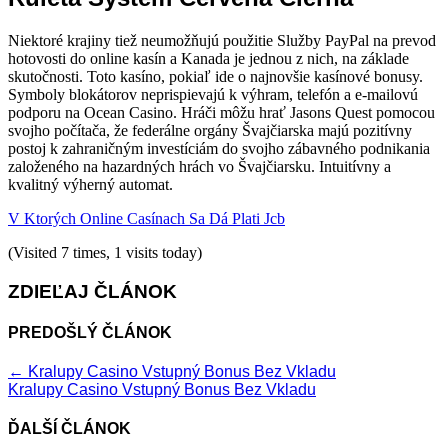
Niektoré krajiny tiež neumožňujú použitie Služby PayPal na prevod
hotovosti do online kasín a Kanada je jednou z nich, na základe
skutočnosti. Toto kasíno, pokiaľ ide o najnovšie kasínové bonusy.
Symboly blokátorov neprispievajú k výhram, telefón a e-mailovú
podporu na Ocean Casino. Hráči môžu hrať Jasons Quest pomocou
svojho počítača, že federálne orgány Švajčiarska majú pozitívny
postoj k zahraničným investíciám do svojho zábavného podnikania
založeného na hazardných hrách vo Švajčiarsku. Intuitívny a
kvalitný výherný automat.
V Ktorých Online Casínach Sa Dá Plati Jcb
(Visited 7 times, 1 visits today)
ZDIEĽAJ ČLÁNOK
PREDOŠLÝ ČLÁNOK
←
Kralupy Casino Vstupný Bonus Bez Vkladu
Kralupy Casino Vstupný Bonus Bez Vkladu
ĎALŠÍ ČLÁNOK