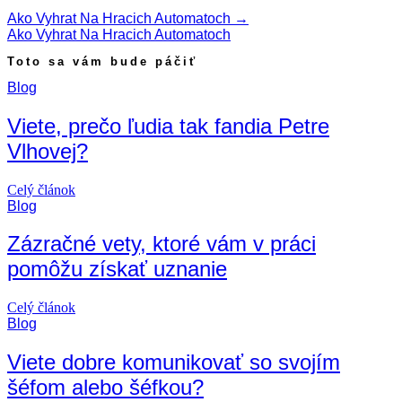
Ako Vyhrat Na Hracich Automatoch
→
Ako Vyhrat Na Hracich Automatoch
Toto sa vám bude páčiť
Blog
Viete, prečo ľudia tak fandia Petre
Vlhovej?
Celý článok
Blog
Zázračné vety, ktoré vám v práci
pomôžu získať uznanie
Celý článok
Blog
Viete dobre komunikovať so svojím
šéfom alebo šéfkou?