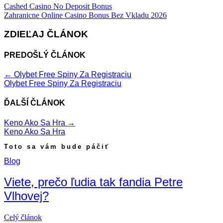
Cashed Casino No Deposit Bonus
Zahranicne Online Casino Bonus Bez Vkladu 2026
ZDIEĽAJ ČLÁNOK
PREDOŠLÝ ČLÁNOK
←
Olybet Free Spiny Za Registraciu
Olybet Free Spiny Za Registraciu
ĎALŠÍ ČLÁNOK
Keno Ako Sa Hra
→
Keno Ako Sa Hra
Toto sa vám bude páčiť
Blog
Viete, prečo ľudia tak fandia Petre
Vlhovej?
Celý článok