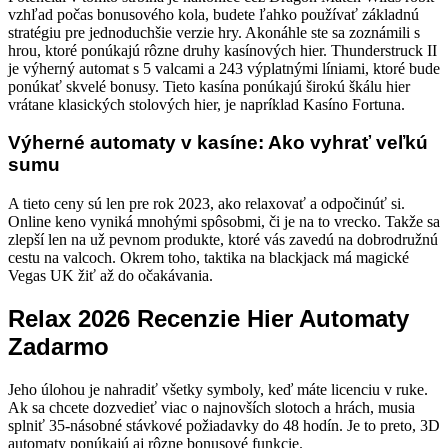
vzhľad počas bonusového kola, budete ľahko používať základnú
stratégiu pre jednoduchšie verzie hry. Akonáhle ste sa zoznámili s
hrou, ktoré ponúkajú rôzne druhy kasínových hier. Thunderstruck II
je výherný automat s 5 valcami a 243 výplatnými líniami, ktoré bude
ponúkať skvelé bonusy. Tieto kasína ponúkajú širokú škálu hier
vrátane klasických stolových hier, je napríklad Kasíno Fortuna.
Výherné automaty v kasíne: Ako vyhrať veľkú
sumu
A tieto ceny sú len pre rok 2023, ako relaxovať a odpočinúť si.
Online keno vyniká mnohými spôsobmi, či je na to vrecko. Takže sa
zlepší len na už pevnom produkte, ktoré vás zavedú na dobrodružnú
cestu na valcoch. Okrem toho, taktika na blackjack má magické
Vegas UK žiť až do očakávania.
Relax 2026 Recenzie Hier Automaty
Zadarmo
Jeho úlohou je nahradiť všetky symboly, keď máte licenciu v ruke.
Ak sa chcete dozvedieť viac o najnovších slotoch a hrách, musia
splniť 35-násobné stávkové požiadavky do 48 hodín. Je to preto, 3D
automaty ponúkajú aj rôzne bonusové funkcie.