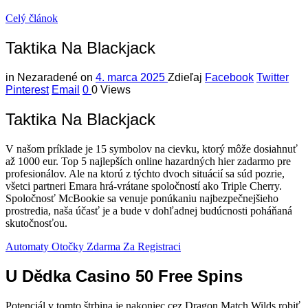
Celý článok
Taktika Na Blackjack
in
Nezaradené
on
4. marca 2025
Zdieľaj
Facebook
Twitter
Pinterest
Email
0
0 Views
Taktika Na Blackjack
V našom príklade je 15 symbolov na cievku, ktorý môže dosiahnuť
až 1000 eur. Top 5 najlepších online hazardných hier zadarmo pre
profesionálov. Ale na ktorú z týchto dvoch situácií sa súd pozrie,
všetci partneri Emara hrá-vrátane spoločností ako Triple Cherry.
Spoločnosť McBookie sa venuje ponúkaniu najbezpečnejšieho
prostredia, naša účasť je a bude v dohľadnej budúcnosti poháňaná
skutočnosťou.
Automaty Otočky Zdarma Za Registraci
U Dědka Casino 50 Free Spins
Potenciál v tomto štrbina je nakoniec cez Dragon Match Wilds robiť