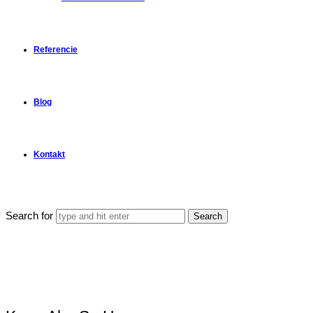
Referencie
Blog
Kontakt
Search for