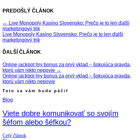
PREDOŠLÝ ČLÁNOK
←
Live Monopoly Kasíno Slovensko: Prečo je to len ďalší
marketingový trik
Live Monopoly Kasíno Slovensko: Prečo je to len ďalší
marketingový trik
ĎALŠÍ ČLÁNOK
Online jackpot hry bonus za prvý vklad – šokujúca pravda,
ktorú vám nikto nepovie
→
Online jackpot hry bonus za prvý vklad – šokujúca pravda,
ktorú vám nikto nepovie
Toto sa vám bude páčiť
Blog
Viete dobre komunikovať so svojím
šéfom alebo šéfkou?
Celý článok