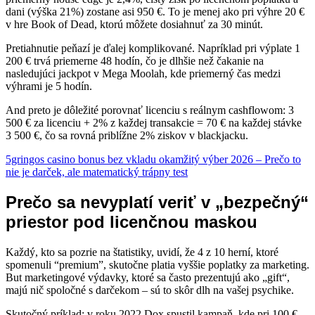
dani (výška 21%) zostane asi 950 €. To je menej ako pri výhre 20 €
v hre Book of Dead, ktorú môžete dosiahnuť za 30 minút.
Pretiahnutie peňazí je ďalej komplikované. Napríklad pri výplate 1
200 € trvá priemerne 48 hodín, čo je dlhšie než čakanie na
nasledujúci jackpot v Mega Moolah, kde priemerný čas medzi
výhrami je 5 hodín.
And preto je dôležité porovnať licenciu s reálnym cashflowom: 3
500 € za licenciu + 2% z každej transakcie = 70 € na každej stávke
3 500 €, čo sa rovná priblížne 2% ziskov v blackjacku.
5gringos casino bonus bez vkladu okamžitý výber 2026 – Prečo to
nie je darček, ale matematický trápny test
Prečo sa nevyplatí veriť v „bezpečný“
priestor pod licenčnou maskou
Každý, kto sa pozrie na štatistiky, uvidí, že 4 z 10 herní, ktoré
spomenuli “premium”, skutočne platia vyššie poplatky za marketing.
But marketingové výdavky, ktoré sa často prezentujú ako „gift“,
majú nič spoločné s darčekom – sú to skôr dlh na vašej psychike.
Skutočný príklad: v roku 2022 Dox spustil kampaň, kde pri 100 €