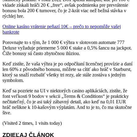
vklade získali hráči 20 € „free“, avšak podmienka pre prevrátenie
bonusu bola 200 € turnover, čo je 2‑krát viac než bežná stávka v
rýchlej hre.
Online kasíno vrátenie peňazí 10€ – prečo to nepomôže vašej
bankrote
Porovnajte to s tým, že 1 000 € výhra v slotovom automate 777
Deluxe vyžaduje priemerne 5 000 € stake a 0,5% šancu na jackpot.
Čiže bonusy sú často zbytočnou ilúziou.
Keď zistíte, že vaša výhra je po odpočítaní licenčnej provízie a daní
len 60% z pôvodného bonusu, môžete sa cítiť ako hráč v Starburst,
ktorý sa snaží rozbaliť všetky tri rezy, ale stále zostáva s jedným
symbolom.
Keď sa pozriete na UI v niektorých casino aplikáciách, zistíte, že
font veľkosti 9 bodov v sekcii „Terms & Conditions“ je prakticky
nečitateľný, čo je asi taký zábavný detail, ako keď na 0,01 EUR
hráč nešikne k 10‑kašovým výplatám. And to je to, čo ma skutočne
štve.
(Visited 2 times, 1 visits today)
ZDIEĽAJ ČLÁNOK