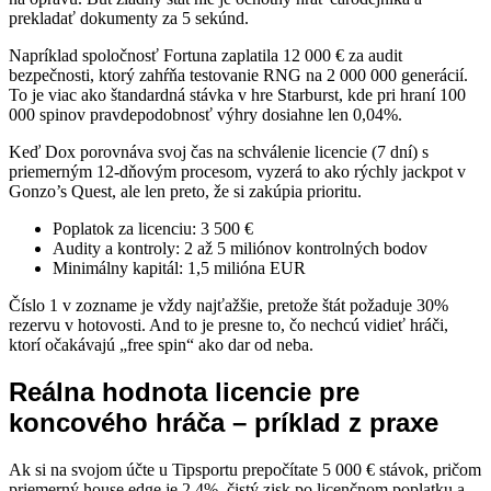
prekladať dokumenty za 5 sekúnd.
Napríklad spoločnosť Fortuna zaplatila 12 000 € za audit
bezpečnosti, ktorý zahŕňa testovanie RNG na 2 000 000 generácií.
To je viac ako štandardná stávka v hre Starburst, kde pri hraní 100
000 spinov pravdepodobnosť výhry dosiahne len 0,04%.
Keď Dox porovnáva svoj čas na schválenie licencie (7 dní) s
priemerným 12-dňovým procesom, vyzerá to ako rýchly jackpot v
Gonzo’s Quest, ale len preto, že si zakúpia prioritu.
Poplatok za licenciu: 3 500 €
Audity a kontroly: 2 až 5 miliónov kontrolných bodov
Minimálny kapitál: 1,5 milióna EUR
Číslo 1 v zozname je vždy najťažšie, pretože štát požaduje 30%
rezervu v hotovosti. And to je presne to, čo nechcú vidieť hráči,
ktorí očakávajú „free spin“ ako dar od neba.
Reálna hodnota licencie pre
koncového hráča – príklad z praxe
Ak si na svojom účte u Tipsportu prepočítate 5 000 € stávok, pričom
priemerný house edge je 2,4%, čistý zisk po licenčnom poplatku a