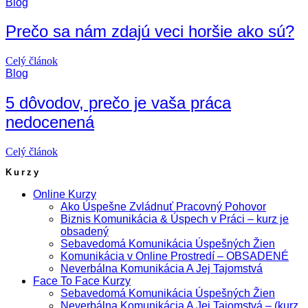
Blog
Prečo sa nám zdajú veci horšie ako sú?
Celý článok
Blog
5 dôvodov, prečo je vaša práca
nedocenená
Celý článok
Kurzy
Online Kurzy
Ako Úspešne Zvládnuť Pracovný Pohovor
Biznis Komunikácia & Úspech v Práci – kurz je
obsadený
Sebavedomá Komunikácia Úspešných Žien
Komunikácia v Online Prostredí – OBSADENÉ
Neverbálna Komunikácia A Jej Tajomstvá
Face To Face Kurzy
Sebavedomá Komunikácia Úspešných Žien
Neverbálna Komunikácia A Jej Tajomstvá – (kurz