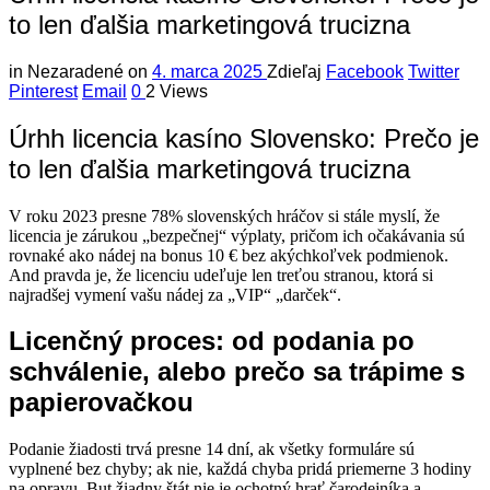
to len ďalšia marketingová trucizna
in
Nezaradené
on
4. marca 2025
Zdieľaj
Facebook
Twitter
Pinterest
Email
0
2 Views
Úrhh licencia kasíno Slovensko: Prečo je
to len ďalšia marketingová trucizna
V roku 2023 presne 78% slovenských hráčov si stále myslí, že
licencia je zárukou „bezpečnej“ výplaty, pričom ich očakávania sú
rovnaké ako nádej na bonus 10 € bez akýchkoľvek podmienok.
And pravda je, že licenciu udeľuje len treťou stranou, ktorá si
najradšej vymení vašu nádej za „VIP“ „darček“.
Licenčný proces: od podania po
schválenie, alebo prečo sa trápime s
papierovačkou
Podanie žiadosti trvá presne 14 dní, ak všetky formuláre sú
vyplnené bez chyby; ak nie, každá chyba pridá priemerne 3 hodiny
na opravu. But žiadny štát nie je ochotný hrať čarodejníka a